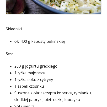
Składniki:
ok. 400 g kapusty pekińskiej
Sos:
200 g jogurtu greckiego
1 łyżka majonezu
1 łyżka soku z cytryny
1 ząbek czosnku
Suszone zioła: szczypta koperku, tymianku,
słodkiej papryki, pietruszki, lubczyku
Sól i pieprz