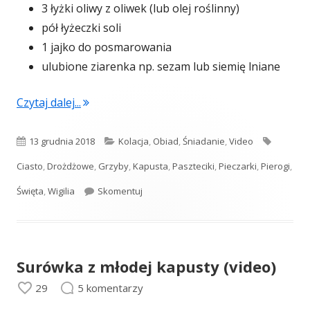
3 łyżki oliwy z oliwek (lub olej roślinny)
pół łyżeczki soli
1 jajko do posmarowania
ulubione ziarenka np. sezam lub siemię lniane
"Paszteciki wigilijne – pieczone drożdżowe pi
Czytaj dalej...
Opublikowano
Kategorie
Tagi
13 grudnia 2018
Kolacja
,
Obiad
,
Śniadanie
,
Video
Ciasto
,
Drożdżowe
,
Grzyby
,
Kapusta
,
Paszteciki
,
Pieczarki
,
Pierogi
,
Paszteciki wigilijne – pieczone drożdżow
Święta
,
Wigilia
Skomentuj
Surówka z młodej kapusty (video)
29
5 komentarzy