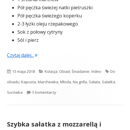
Pół pęczka świeżej natki pietruszki
Pół pęczka świeżego koperku
2-3 łyżki oleju rzepakowego
Sok z połowy cytryny
Sól i pierz
"Surówka z młodej kapusty (video)"
Czytaj dalej...
Opublikowano
Kategorie
Tagi
13 maja 2018
Kolacja
,
Obiad
,
Śniadanie
,
Video
Do
obiadu
,
Kapusta
,
Marchewka
,
Młoda
,
Na grilla
,
Sałata
,
Sałatka
,
do Surówka z młodej kapusty (video)
Surówka
5 komentarzy
Szybka sałatka z mozzarellą i