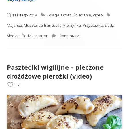
Opublikowano
Kategorie
Tagi
11 lutego 2019
Kolacja
,
Obiad
,
Śniadanie
,
Video
Majonez
,
Musztarda francuska
,
Pierzynka
,
Przystawka
,
śledź
,
do Śledzik pod pierzynką z 
Śledzie
,
Śledzik
,
Starter
1 komentarz
Paszteciki wigilijne – pieczone
drożdżowe pierożki (video)
17