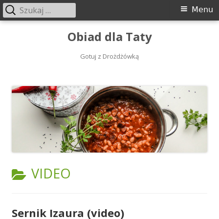
Szukaj:
Menu
Menu
główne
Przeskocz
Obiad dla Taty
do
treści
Gotuj z Drożdżówką
KATEGORIA:
VIDEO
Sernik Izaura (video)