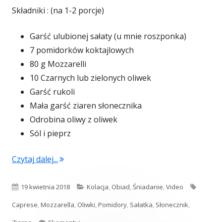
Składniki : (na 1-2 porcje)
Garść ulubionej sałaty (u mnie roszponka)
7 pomidorków koktajlowych
80 g Mozzarelli
10 Czarnych lub zielonych oliwek
Garść rukoli
Mała garść ziaren słonecznika
Odrobina oliwy z oliwek
Sól i pieprz
"Szybka sałatka z mozzarellą i prażonymi zia
Czytaj dalej...
Opublikowano
Kategorie
Tagi
19 kwietnia 2018
Kolacja
,
Obiad
,
Śniadanie
,
Video
Caprese
,
Mozzarella
,
Oliwki
,
Pomidory
,
Sałatka
,
Słonecznik
,
Szybka sałatka z mozzarellą i prażonymi ziarna