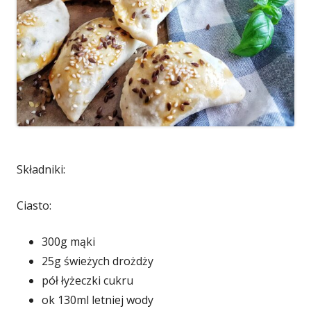
Składniki:
Ciasto:
300g mąki
25g świeżych drożdży
pół łyżeczki cukru
ok 130ml letniej wody