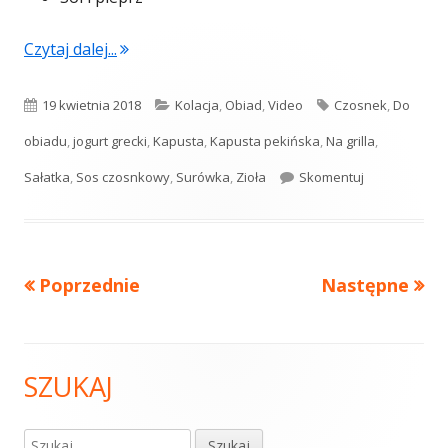
"Surówka z kapusty pekińskiej (video)"
Czytaj dalej...
Opublikowano
Kategorie
Tagi
19 kwietnia 2018
Kolacja
,
Obiad
,
Video
Czosnek
,
Do
obiadu
,
jogurt grecki
,
Kapusta
,
Kapusta pekińska
,
Na grilla
,
Surówka z kap
Sałatka
,
Sos czosnkowy
,
Surówka
,
Zioła
Skomentuj
Poprzednie
Następne
Stronicowanie
wpisów
SZUKAJ
Główny
panel
Szukaj: