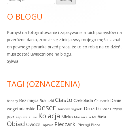
boczny
O BLOGU
Pomysł na fotografowanie i zapisywanie moich pomysłów na
przeróżne dania, zrodził się z inicjatywy mojego męża. Uznał
on pewnego poranka przed pracą, że to co robię na co dzień,
musi zostać uwiecznione na blogu.
Sylwia
TAGI (OZNACZENIA)
Ciasto
Bez mięsa
Czekolada
Danie
Bułeczki
Czosnek
Banany
Deser
Drożdżowe
wegetariańskie
Grzyby
Domowe wypieki
Kolacja
Mleko
Jajka
Muffinki
Kapusta
Kluski
Mozzarella
Obiad
Pieczarki
Owoce
Pierogi
Pizza
Papryka