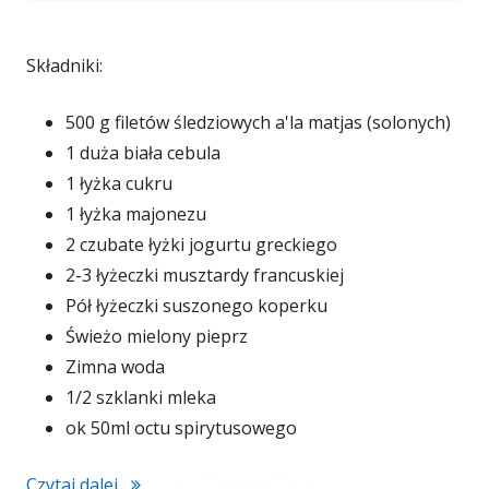
Składniki:
500 g filetów śledziowych a'la matjas (solonych)
1 duża biała cebula
1 łyżka cukru
1 łyżka majonezu
2 czubate łyżki jogurtu greckiego
2-3 łyżeczki musztardy francuskiej
Pół łyżeczki suszonego koperku
Świeżo mielony pieprz
Zimna woda
1/2 szklanki mleka
ok 50ml octu spirytusowego
"Śledzik pod pierzynką z musztardą francusk
Czytaj dalej...