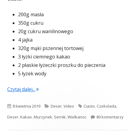
200g masła
350g cukru
20g cukru wanilinowego
4 jajka
320g mąki pszennej tortowej
3 łyżki ciemnego kakao
2 płaskie łyżeczki proszku do pieczenia
5 łyżek wody
"Sernik Izaura (video)"
Czytaj dalej...
Opublikowano
Kategorie
Tagi
8 kwietnia 2019
Deser
,
Video
Ciasto
,
Czekolada
,
do Ser
Deser
,
Kakao
,
Murzynek
,
Sernik
,
Wielkanoc
80 komentarzy