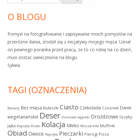
boczny
O BLOGU
Pomysł na fotografowanie i zapisywanie moich pomysłów na
przeróżne dania, zrodził się z inicjatywy mojego męża. Uznał
on pewnego poranka przed pracą, że to co robię na co dzień,
musi zostać uwiecznione na blogu.
Sylwia
TAGI (OZNACZENIA)
Ciasto
Bez mięsa
Czekolada
Danie
Bułeczki
Czosnek
Banany
Deser
Drożdżowe
wegetariańskie
Grzyby
Domowe wypieki
Kolacja
Mleko
Jajka
Muffinki
Kapusta
Kluski
Mozzarella
Obiad
Pieczarki
Owoce
Pierogi
Pizza
Papryka