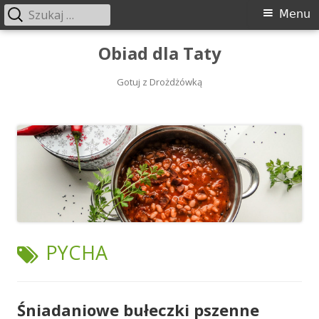
Szukaj:
Menu
Menu
główne
Przeskocz
Obiad dla Taty
do
treści
Gotuj z Drożdżówką
TAGI:
PYCHA
Śniadaniowe bułeczki pszenne