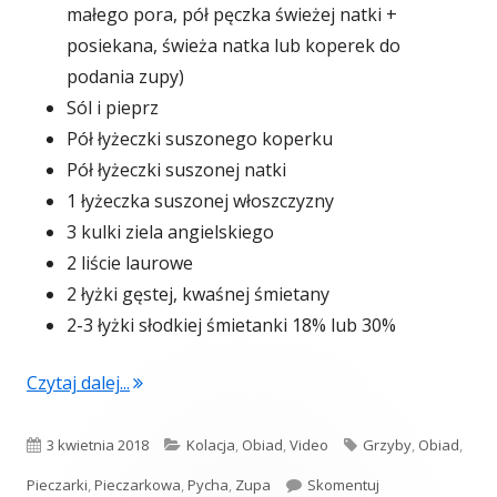
małego pora, pół pęczka świeżej natki +
posiekana, świeża natka lub koperek do
podania zupy)
Sól i pieprz
Pół łyżeczki suszonego koperku
Pół łyżeczki suszonej natki
1 łyżeczka suszonej włoszczyzny
3 kulki ziela angielskiego
2 liście laurowe
2 łyżki gęstej, kwaśnej śmietany
2-3 łyżki słodkiej śmietanki 18% lub 30%
"Zupa pieczarkowa (video)"
Czytaj dalej...
Opublikowano
Kategorie
Tagi
3 kwietnia 2018
Kolacja
,
Obiad
,
Video
Grzyby
,
Obiad
,
Zupa pieczarkowa
Pieczarki
,
Pieczarkowa
,
Pycha
,
Zupa
Skomentuj