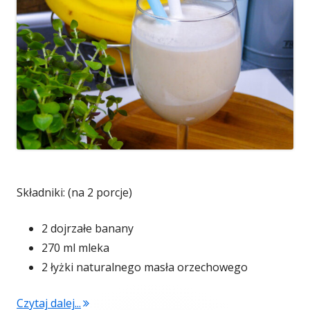
Składniki: (na 2 porcje)
2 dojrzałe banany
270 ml mleka
2 łyżki naturalnego masła orzechowego
"Koktajl bananowy z masłem orzechowym (v
Czytaj dalej...