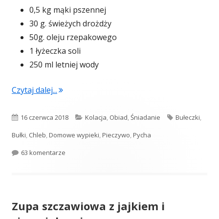
0,5 kg mąki pszennej
30 g. świeżych drożdży
50g. oleju rzepakowego
1 łyżeczka soli
250 ml letniej wody
"Śniadaniowe bułeczki pszenne"
Czytaj dalej...
Opublikowano
Kategorie
Tagi
16 czerwca 2018
Kolacja
,
Obiad
,
Śniadanie
Bułeczki
,
Bułki
,
Chleb
,
Domowe wypieki
,
Pieczywo
,
Pycha
do Śniadaniowe bułeczki pszenne
63 komentarze
Zupa szczawiowa z jajkiem i