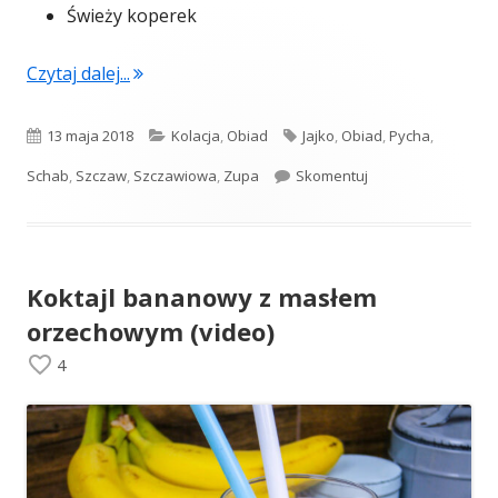
Świeży koperek
"Zupa szczawiowa z jajkiem i ziemniakami"
Czytaj dalej...
Opublikowano
Kategorie
Tagi
13 maja 2018
Kolacja
,
Obiad
Jajko
,
Obiad
,
Pycha
,
Zupa szczawiowa z 
Schab
,
Szczaw
,
Szczawiowa
,
Zupa
Skomentuj
Koktajl bananowy z masłem
orzechowym (video)
4