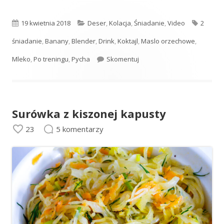
Opublikowano
Kategorie
Tagi
19 kwietnia 2018
Deser
,
Kolacja
,
Śniadanie
,
Video
2
śniadanie
,
Banany
,
Blender
,
Drink
,
Koktajl
,
Maslo orzechowe
,
Koktajl bananowy z masłem
Mleko
,
Po treningu
,
Pycha
Skomentuj
Surówka z kiszonej kapusty
23
5 komentarzy