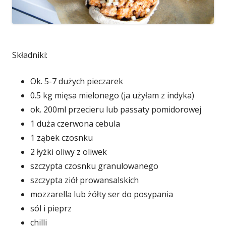
Składniki:
Ok. 5-7 dużych pieczarek
0.5 kg mięsa mielonego (ja użyłam z indyka)
ok. 200ml przecieru lub passaty pomidorowej
1 duża czerwona cebula
1 ząbek czosnku
2 łyżki oliwy z oliwek
szczypta czosnku granulowanego
szczypta ziół prowansalskich
mozzarella lub żółty ser do posypania
sól i pieprz
chilli