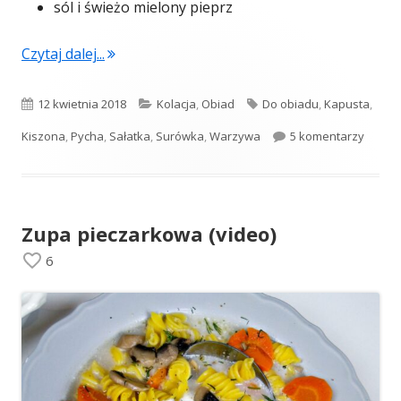
sól i świeżo mielony pieprz
"Surówka z kiszonej kapusty"
Czytaj dalej...
Opublikowano
Kategorie
Tagi
12 kwietnia 2018
Kolacja
,
Obiad
Do obiadu
,
Kapusta
,
do Sur
Kiszona
,
Pycha
,
Sałatka
,
Surówka
,
Warzywa
5 komentarzy
Zupa pieczarkowa (video)
6