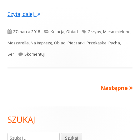
"Pieczarki Portobello nadziewane mięsem m
Czytaj dalej...
Opublikowano
Kategorie
Tagi
27 marca 2018
Kolacja
,
Obiad
Grzyby
,
Mięso mielone
,
Mozzarella
,
Na imprezę
,
Obiad
,
Pieczarki
,
Przekąska
,
Pycha
,
Pieczarki Portobello nadziewane mięsem mielony
Ser
Skomentuj
Następne
Stronicowanie
wpisów
SZUKAJ
Główny
panel
Szukaj: