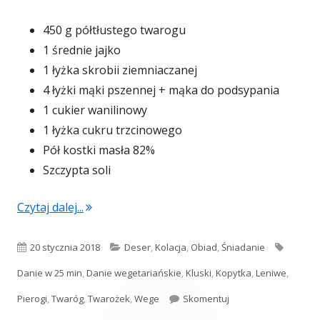
450 g półtłustego twarogu
1 średnie jajko
1 łyżka skrobii ziemniaczanej
4 łyżki mąki pszennej + mąka do podsypania
1 cukier wanilinowy
1 łyżka cukru trzcinowego
Pół kostki masła 82%
Szczypta soli
"Leniwe z chrupiącą skórką"
Czytaj dalej...
Opublikowano
Kategorie
Tagi
20 stycznia 2018
Deser
,
Kolacja
,
Obiad
,
Śniadanie
Danie w 25 min
,
Danie wegetariańskie
,
Kluski
,
Kopytka
,
Leniwe
,
Leniwe z chrupiącą s
Pierogi
,
Twaróg
,
Twarożek
,
Wege
Skomentuj