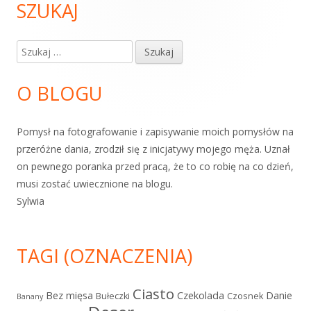
SZUKAJ
Główny
panel
Szukaj:
boczny
O BLOGU
Pomysł na fotografowanie i zapisywanie moich pomysłów na
przeróżne dania, zrodził się z inicjatywy mojego męża. Uznał
on pewnego poranka przed pracą, że to co robię na co dzień,
musi zostać uwiecznione na blogu.
Sylwia
TAGI (OZNACZENIA)
Ciasto
Bez mięsa
Czekolada
Danie
Bułeczki
Czosnek
Banany