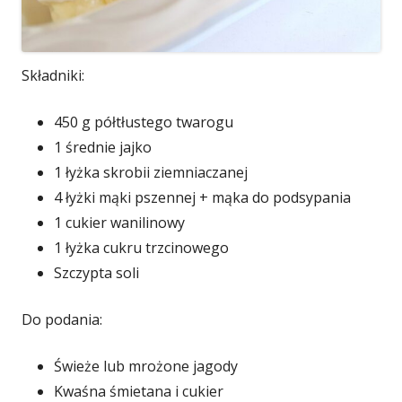
Składniki:
450 g półtłustego twarogu
1 średnie jajko
1 łyżka skrobii ziemniaczanej
4 łyżki mąki pszennej + mąka do podsypania
1 cukier wanilinowy
1 łyżka cukru trzcinowego
Szczypta soli
Do podania:
Świeże lub mrożone jagody
Kwaśna śmietana i cukier