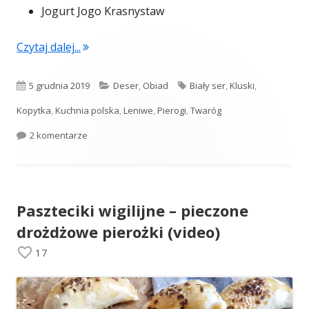
Jogurt Jogo Krasnystaw
"Tradycyjne leniwe pierogi"
Czytaj dalej...
Opublikowano
Kategorie
Tagi
5 grudnia 2019
Deser
,
Obiad
Biały ser
,
Kluski
,
Kopytka
,
Kuchnia polska
,
Leniwe
,
Pierogi
,
Twaróg
do Tradycyjne leniwe pierogi
2 komentarze
Paszteciki wigilijne – pieczone
drożdżowe pierożki (video)
17