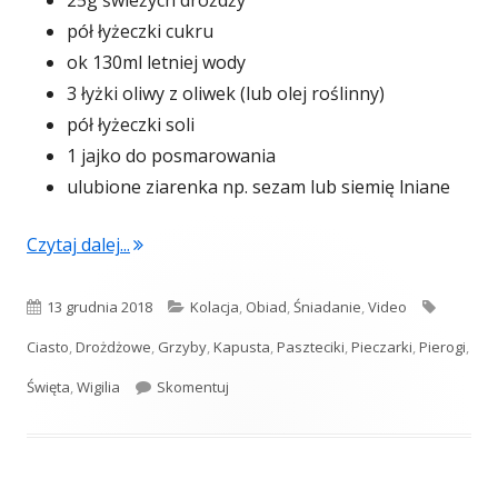
25g świeżych drożdży
pół łyżeczki cukru
ok 130ml letniej wody
3 łyżki oliwy z oliwek (lub olej roślinny)
pół łyżeczki soli
1 jajko do posmarowania
ulubione ziarenka np. sezam lub siemię lniane
"Paszteciki wigilijne – pieczone drożdżowe pi
Czytaj dalej...
Opublikowano
Kategorie
Tagi
13 grudnia 2018
Kolacja
,
Obiad
,
Śniadanie
,
Video
Ciasto
,
Drożdżowe
,
Grzyby
,
Kapusta
,
Paszteciki
,
Pieczarki
,
Pierogi
,
Paszteciki wigilijne – pieczone drożdżow
Święta
,
Wigilia
Skomentuj