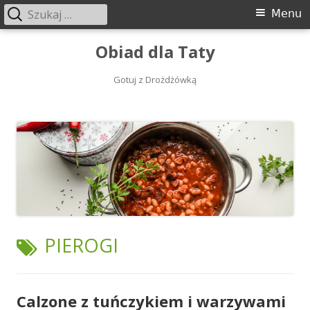
Szukaj:
Menu
Menu
główne
Przeskocz
Obiad dla Taty
do
treści
Gotuj z Drożdżówką
TAGI:
PIEROGI
Calzone z tuńczykiem i warzywami