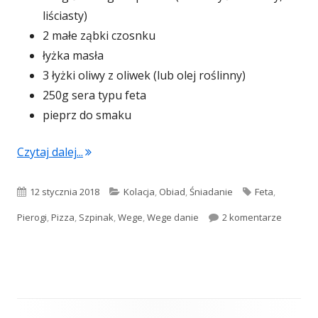
liściasty)
2 małe ząbki czosnku
łyżka masła
3 łyżki oliwy z oliwek (lub olej roślinny)
250g sera typu feta
pieprz do smaku
"Mini calzone ze szpinakiem i serem feta"
Czytaj dalej...
Opublikowano
Kategorie
Tagi
12 stycznia 2018
Kolacja
,
Obiad
,
Śniadanie
Feta
,
do Mini 
Pierogi
,
Pizza
,
Szpinak
,
Wege
,
Wege danie
2 komentarze