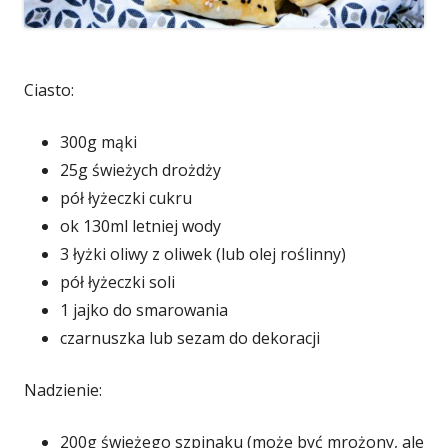
Ciasto:
300g mąki
25g świeżych drożdży
pół łyżeczki cukru
ok 130ml letniej wody
3 łyżki oliwy z oliwek (lub olej roślinny)
pół łyżeczki soli
1 jajko do smarowania
czarnuszka lub sezam do dekoracji
Nadzienie:
200g świeżego szpinaku (może być mrożony, ale