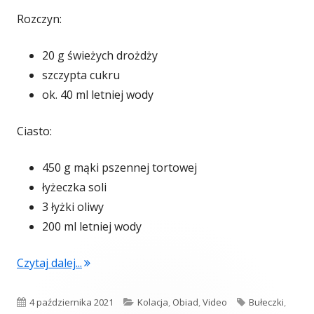
Rozczyn:
20 g świeżych drożdży
szczypta cukru
ok. 40 ml letniej wody
Ciasto:
450 g mąki pszennej tortowej
łyżeczka soli
3 łyżki oliwy
200 ml letniej wody
"Calzone z tuńczykiem i warzywami (video)"
Czytaj dalej...
Opublikowano
Kategorie
Tagi
4 października 2021
Kolacja
,
Obiad
,
Video
Bułeczki
,