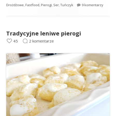
do Calz
Drożdżowe
,
Fastfood
,
Pierogi
,
Ser
,
Tuńczyk
9 komentarzy
Tradycyjne leniwe pierogi
45
2 komentarze