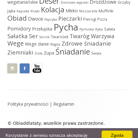
Deser
Drożdżowe
wegetariańskie
Grzyby
Domowe wypieki
Kolacja
Mleko
Jajka
Muffinki
Kapusta
Kluski
Mozzarella
Obiad
Pieczarki
Owoce
Pierogi
Pizza
Papryka
Pycha
Pomidory
Przekąska
Sałata
Pychotka
Ryba
Sałatka
Ser
Twaróg
Warzywa
Twarożek
Sernik
Wege
Zdrowe śniadanie
Wege danie
Wigilia
Śniadanie
Ziemniaki
Zupa
Zioła
Święta
Zawartość
Polityka prywatności
|
Regulamin
stopki
© Obiaddlataty, wszelkie prawa zastrzeżone.
Zaprojektowane przez: Obiaddlataty.
Korzystanie z serwisu oznacza akceptację
Zgoda