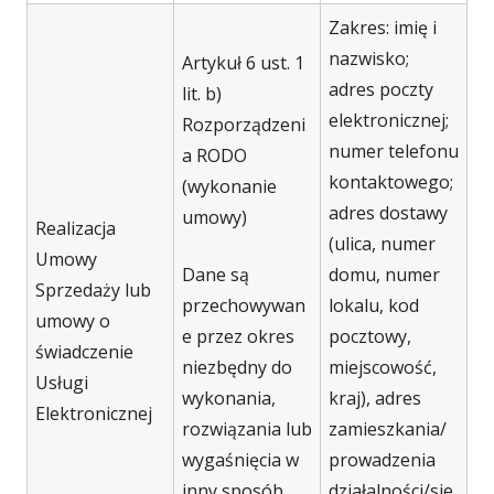
Zakres: imię i
nazwisko;
Artykuł 6 ust. 1
adres poczty
lit. b)
elektronicznej;
Rozporządzeni
numer telefonu
a RODO
kontaktowego;
(wykonanie
adres dostawy
umowy)
Realizacja
(ulica, numer
Umowy
Dane są
domu, numer
Sprzedaży lub
przechowywan
lokalu, kod
umowy o
e przez okres
pocztowy,
świadczenie
niezbędny do
miejscowość,
Usługi
wykonania,
kraj), adres
Elektronicznej
rozwiązania lub
zamieszkania/
wygaśnięcia w
prowadzenia
inny sposób
działalności/sie