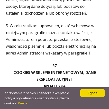
osoby, której dane dotyczą, lub podstaw do
ustalenia, dochodzenia lub obrony roszczeń.
5. W celu realizacji uprawnień, o których mowa w
niniejszym paragrafie można kontaktować się z
Administratorem poprzez przesłanie stosownej
wiadomości pisemnie lub pocztą elektroniczną na
adres Administratora wskazany w paragrafie 1.
§7
COOKIES W SKLEPIE INTERNETOWYM, DANE
EKSPLOATACYJNE I
ANALITYKA
Korzystanie z serwisu oznacza akceptację
Zgoda
polityki prywatności i wykorzystania plików
1. Pliki Cookies (ciasteczka) są to niewielkie
cookies.
Więcej
informacje tekstowe w postaci plików tekstowych,