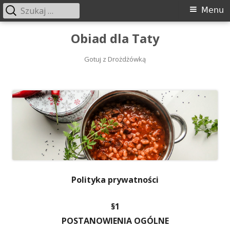
Szukaj:
Menu
Menu
główne
Przeskocz
Obiad dla Taty
do
treści
Gotuj z Drożdżówką
Polityka prywatności
§1
POSTANOWIENIA OGÓLNE