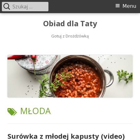
Szukaj:
Menu
Menu
główne
Przeskocz
Obiad dla Taty
do
treści
Gotuj z Drożdżówką
TAGI:
MŁODA
Surówka z młodej kapusty (video)