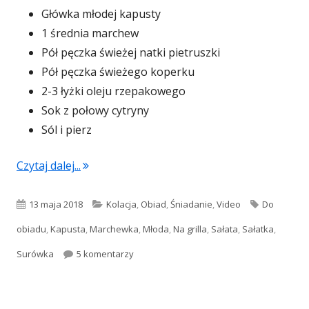
Główka młodej kapusty
1 średnia marchew
Pół pęczka świeżej natki pietruszki
Pół pęczka świeżego koperku
2-3 łyżki oleju rzepakowego
Sok z połowy cytryny
Sól i pierz
"Surówka z młodej kapusty (video)"
Czytaj dalej...
Opublikowano
Kategorie
Tagi
13 maja 2018
Kolacja
,
Obiad
,
Śniadanie
,
Video
Do
obiadu
,
Kapusta
,
Marchewka
,
Młoda
,
Na grilla
,
Sałata
,
Sałatka
,
do Surówka z młodej kapusty (video)
Surówka
5 komentarzy