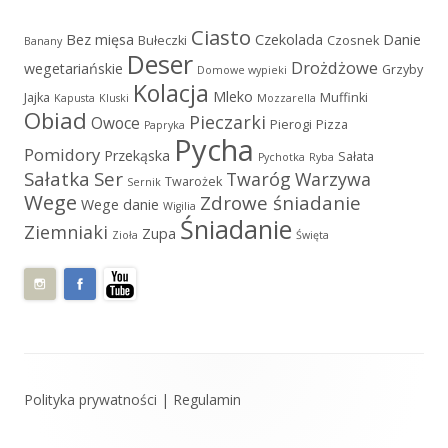
Ciasto
Bez mięsa
Czekolada
Danie
Bułeczki
Czosnek
Banany
Deser
Drożdżowe
wegetariańskie
Grzyby
Domowe wypieki
Kolacja
Mleko
Jajka
Muffinki
Kapusta
Kluski
Mozzarella
Obiad
Pieczarki
Owoce
Pierogi
Pizza
Papryka
Pycha
Pomidory
Przekąska
Sałata
Pychotka
Ryba
Sałatka
Ser
Twaróg
Warzywa
Twarożek
Sernik
Wege
Zdrowe śniadanie
Wege danie
Wigilia
Śniadanie
Ziemniaki
Zupa
Zioła
Święta
Zawartość
Polityka prywatności
|
Regulamin
stopki