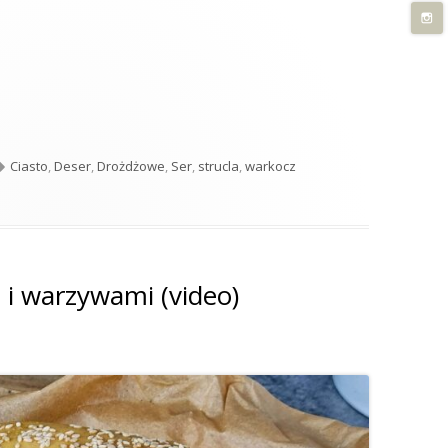
rowa (video)"
Tagi
Ciasto
,
Deser
,
Drożdżowe
,
Ser
,
strucla
,
warkocz
owa (video)
 i warzywami (video)