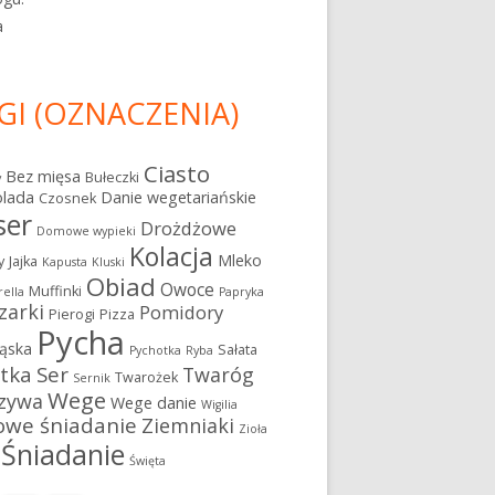
a
GI (OZNACZENIA)
Ciasto
Bez mięsa
Bułeczki
y
olada
Danie wegetariańskie
Czosnek
ser
Drożdżowe
Domowe wypieki
Kolacja
Mleko
y
Jajka
Kapusta
Kluski
Obiad
Owoce
Muffinki
ella
Papryka
zarki
Pomidory
Pierogi
Pizza
Pycha
ąska
Sałata
Pychotka
Ryba
atka
Ser
Twaróg
Twarożek
Sernik
Wege
zywa
Wege danie
Wigilia
owe śniadanie
Ziemniaki
Zioła
Śniadanie
Święta