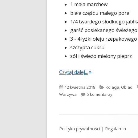
1 mała marchew
biała część z małego pora
1/4 twardego słodkiego jabłk
garść posiekanego świeżego
3 - 4 łyżki oleju rzepakowego
szczypta cukru
sól i świeżo mielony pieprz
"Surówka z kiszonej 
Czytaj dalej...
Opublikowano
Kategorie
12 kwietnia 2018
Kolacja
,
Obiad
do Surówka z
Warzywa
5 komentarzy
Zawartość
Polityka prywatności
|
Regulamin
stopki