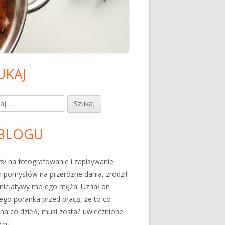
UKAJ
ówny
nel
j:
czny
BLOGU
ł na fotografowanie i zapisywanie
 pomysłów na przeróżne dania, zrodził
 inicjatywy mojego męża. Uznał on
go poranka przed pracą, że to co
 na co dzień, musi zostać uwiecznione
ogu.