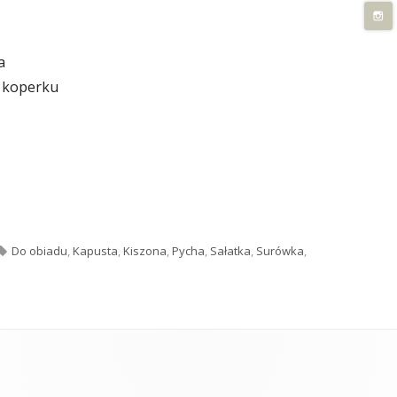
a
 koperku
kapusty"
Tagi
Do obiadu
,
Kapusta
,
Kiszona
,
Pycha
,
Sałatka
,
Surówka
,
 kiszonej kapusty