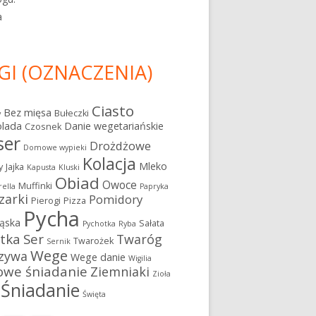
a
GI (OZNACZENIA)
Ciasto
Bez mięsa
Bułeczki
y
olada
Danie wegetariańskie
Czosnek
ser
Drożdżowe
Domowe wypieki
Kolacja
Mleko
y
Jajka
Kapusta
Kluski
Obiad
Owoce
Muffinki
ella
Papryka
zarki
Pomidory
Pierogi
Pizza
Pycha
ąska
Sałata
Pychotka
Ryba
atka
Ser
Twaróg
Twarożek
Sernik
Wege
zywa
Wege danie
Wigilia
owe śniadanie
Ziemniaki
Zioła
Śniadanie
Święta