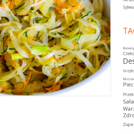
Sylwi
TA
Banan
Czek
De
Grzyb
Mozzar
Piec
Przek
Sał
War
Zdr
Zupa