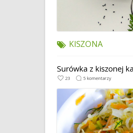
TAGI:
KISZONA
Surówka z kiszonej k
23
5 komentarzy