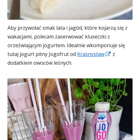
Aby przywołać smak lata i jagód, które kojarzą się z
wakacjami, polecam zaserwować kluseczki z
orzeźwiającym jogurtem. Idealnie wkomponuje się
Strona
tutaj jogurt pitny Jogofrut od
Krasnystaw
z
otwiera
dodatkiem owoców leśnych.
się
w
nowym
oknie