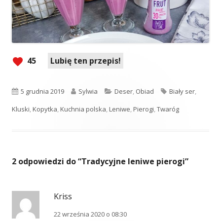
45
Lubię ten przepis!
Opublikowano
Autor
Kategorie
Tagi
5 grudnia 2019
Sylwia
Deser
,
Obiad
Biały ser
,
Kluski
,
Kopytka
,
Kuchnia polska
,
Leniwe
,
Pierogi
,
Twaróg
2 odpowiedzi do “
Tradycyjne leniwe pierogi
”
Kriss
22 września 2020 o 08:30