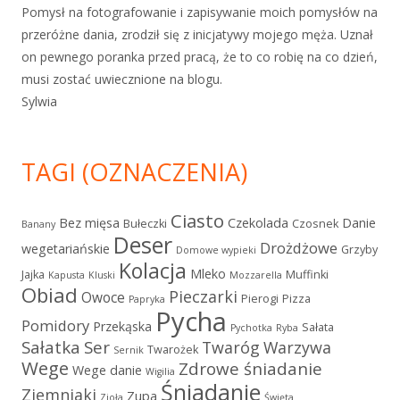
Pomysł na fotografowanie i zapisywanie moich pomysłów na
przeróżne dania, zrodził się z inicjatywy mojego męża. Uznał
on pewnego poranka przed pracą, że to co robię na co dzień,
musi zostać uwiecznione na blogu.
Sylwia
TAGI (OZNACZENIA)
Ciasto
Bez mięsa
Czekolada
Danie
Bułeczki
Czosnek
Banany
Deser
Drożdżowe
wegetariańskie
Grzyby
Domowe wypieki
Kolacja
Mleko
Jajka
Muffinki
Kapusta
Kluski
Mozzarella
Obiad
Pieczarki
Owoce
Pierogi
Pizza
Papryka
Pycha
Pomidory
Przekąska
Sałata
Pychotka
Ryba
Sałatka
Ser
Twaróg
Warzywa
Twarożek
Sernik
Wege
Zdrowe śniadanie
Wege danie
Wigilia
Śniadanie
Ziemniaki
Zupa
Zioła
Święta