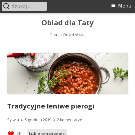
Szukaj:
Menu
Menu
główne
Przeskocz
Obiad dla Taty
do
treści
Gotuj z Drożdżówką
Tradycyjne leniwe pierogi
Autor
Opublikowano
do Tradycyjne leniwe pierogi
Sylwia
5 grudnia 2019
2 komentarze
45
Lubię ten przepis!