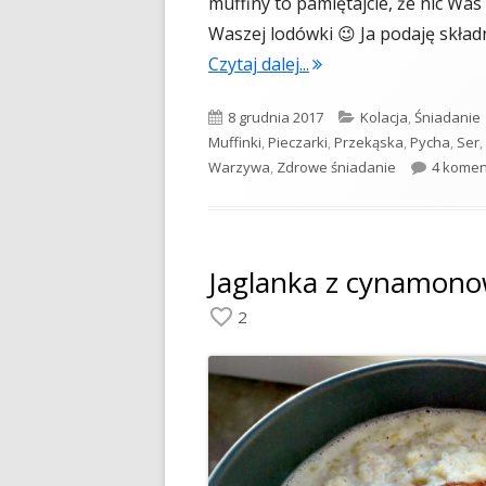
muffiny to pamiętajcie, że nic Wa
Waszej lodówki 😉 Ja podaję skład
"Jajeczne muffinki z 
Czytaj dalej...
Opublikowano
Kategorie
8 grudnia 2017
Kolacja
,
Śniadanie
Muffinki
,
Pieczarki
,
Przekąska
,
Pycha
,
Ser
,
Warzywa
,
Zdrowe śniadanie
4 komen
Jaglanka z cynamo
2