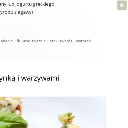
tany lub jogurtu greckiego
syropu z agawy)
ejskiego mleka"
Tagi
iadanie
Miód
,
Pysznie
,
Serek
,
Twaróg
,
Twarożek
,
ny serek z wiejskiego mleka
zynką i warzywami