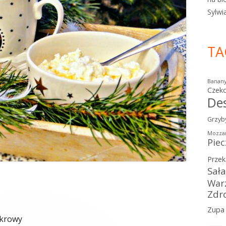
Sylwi
TA
Banan
Czek
De
Grzyb
Mozzar
Piec
Przek
Sał
War
Zdr
Zupa
 krowy