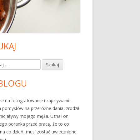
UKAJ
ówny
nel
j:
czny
BLOGU
ł na fotografowanie i zapisywanie
 pomysłów na przeróżne dania, zrodził
 inicjatywy mojego męża. Uznał on
go poranka przed pracą, że to co
 na co dzień, musi zostać uwiecznione
ogu.