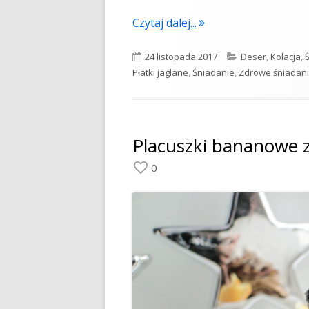
"Jaglanka z cynamo
Czytaj dalej...
Opublikowano
Kategorie
24 listopada 2017
Deser
,
Kolacja
,
Płatki jaglane
,
Śniadanie
,
Zdrowe śniadan
Placuszki bananowe 
0