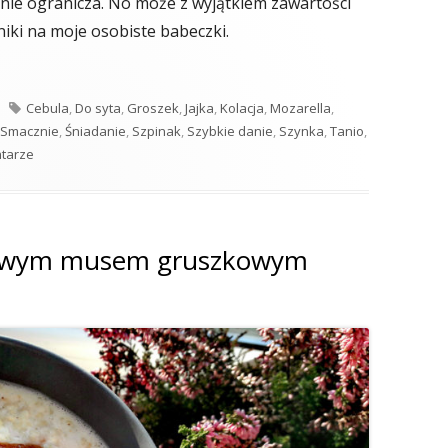
s nie ogranicza. No może z wyjątkiem zawartości
niki na moje osobiste babeczki.
szynką i warzywami"
Tagi
Cebula
,
Do syta
,
Groszek
,
Jajka
,
Kolacja
,
Mozarella
,
Smacznie
,
Śniadanie
,
Szpinak
,
Szybkie danie
,
Szynka
,
Tanio
,
do Jajeczne muffinki z szynką i warzywami
tarze
nowym musem gruszkowym