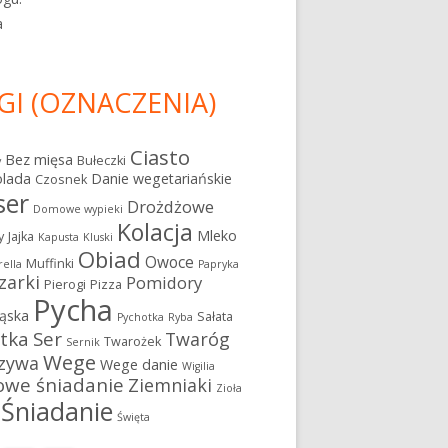
a
GI (OZNACZENIA)
Ciasto
Bez mięsa
Bułeczki
y
olada
Danie wegetariańskie
Czosnek
ser
Drożdżowe
Domowe wypieki
Kolacja
Mleko
y
Jajka
Kapusta
Kluski
Obiad
Owoce
Muffinki
ella
Papryka
zarki
Pomidory
Pierogi
Pizza
Pycha
ąska
Sałata
Pychotka
Ryba
atka
Ser
Twaróg
Twarożek
Sernik
Wege
zywa
Wege danie
Wigilia
owe śniadanie
Ziemniaki
Zioła
Śniadanie
Święta