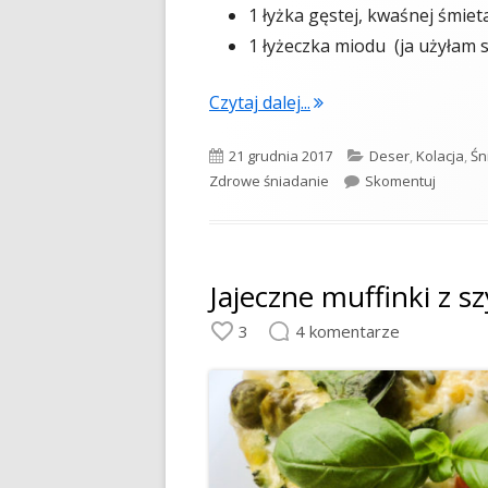
1 łyżka gęstej, kwaśnej śmie
1 łyżeczka miodu (ja użyłam 
"Delikatny serek z wi
Czytaj dalej...
Opublikowano
Kategorie
21 grudnia 2017
Deser
,
Kolacja
,
Śn
Delikat
Zdrowe śniadanie
Skomentuj
Jajeczne muffinki z s
3
4 komentarze