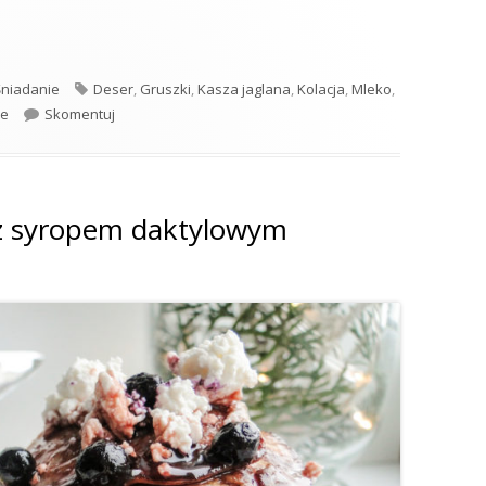
nowym musem gruszkowym"
Tagi
Śniadanie
Deser
,
Gruszki
,
Kasza jaglana
,
Kolacja
,
Mleko
,
Jaglanka z cynamonowym musem gruszkowym
ie
Skomentuj
z syropem daktylowym