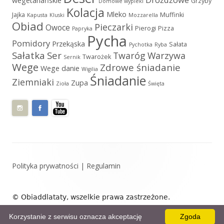
wegetariańskie
Grzyby
Domowe wypieki
Kolacja
Mleko
Jajka
Muffinki
Kapusta
Kluski
Mozzarella
Obiad
Pieczarki
Owoce
Pierogi
Pizza
Papryka
Pycha
Pomidory
Przekąska
Sałata
Pychotka
Ryba
Sałatka
Ser
Twaróg
Warzywa
Twarożek
Sernik
Wege
Zdrowe śniadanie
Wege danie
Wigilia
Śniadanie
Ziemniaki
Zupa
Zioła
Święta
Zawartość
Polityka prywatności
|
Regulamin
stopki
© Obiaddlataty, wszelkie prawa zastrzeżone.
Zaprojektowane przez: Obiaddlataty.
Korzystanie z serwisu oznacza akceptację
Zgoda