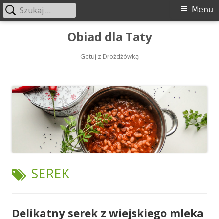
Szukaj:
Menu
Menu
główne
Przeskocz
Obiad dla Taty
do
treści
Gotuj z Drożdżówką
TAGI:
SEREK
Delikatny serek z wiejskiego mleka