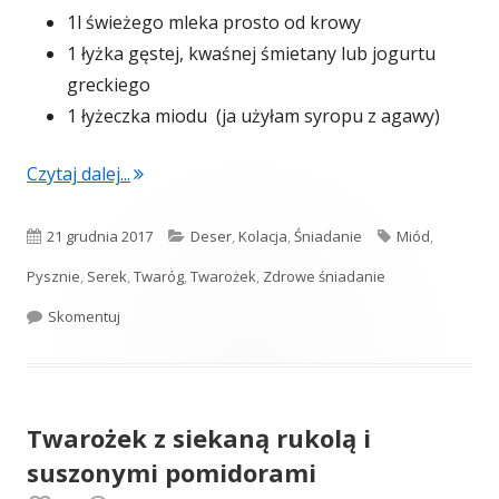
1l świeżego mleka prosto od krowy
1 łyżka gęstej, kwaśnej śmietany lub jogurtu
greckiego
1 łyżeczka miodu (ja użyłam syropu z agawy)
"Delikatny serek z wiejskiego mleka"
Czytaj dalej...
Opublikowano
Kategorie
Tagi
21 grudnia 2017
Deser
,
Kolacja
,
Śniadanie
Miód
,
Pysznie
,
Serek
,
Twaróg
,
Twarożek
,
Zdrowe śniadanie
Delikatny serek z wiejskiego mleka
Skomentuj
Twarożek z siekaną rukolą i
suszonymi pomidorami