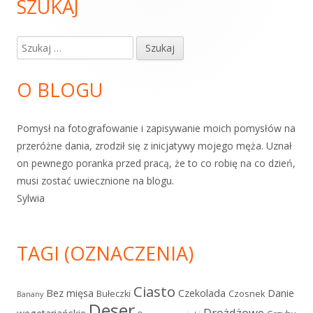
SZUKAJ
Główny
panel
Szukaj:
boczny
O BLOGU
Pomysł na fotografowanie i zapisywanie moich pomysłów na
przeróżne dania, zrodził się z inicjatywy mojego męża. Uznał
on pewnego poranka przed pracą, że to co robię na co dzień,
musi zostać uwiecznione na blogu.
Sylwia
TAGI (OZNACZENIA)
Ciasto
Bez mięsa
Czekolada
Danie
Bułeczki
Czosnek
Banany
Deser
Drożdżowe