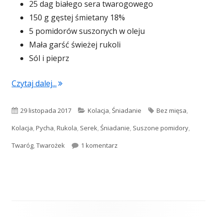
25 dag białego sera twarogowego
150 g gęstej śmietany 18%
5 pomidorów suszonych w oleju
Mała garść świeżej rukoli
Sól i pieprz
"Twarożek z siekaną rukolą i suszonymi po
Czytaj dalej...
Opublikowano
Kategorie
Tagi
29 listopada 2017
Kolacja
,
Śniadanie
Bez mięsa
,
Kolacja
,
Pycha
,
Rukola
,
Serek
,
Śniadanie
,
Suszone pomidory
,
do Twarożek z siekaną rukolą i 
Twaróg
,
Twarożek
1 komentarz