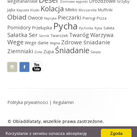
Drożdżowe
wegetariańskie
Grzyby
Domowe wypieki
Kolacja
Mleko
Jajka
Muffinki
Kapusta
Kluski
Mozzarella
Obiad
Pieczarki
Owoce
Pierogi
Pizza
Papryka
Pycha
Pomidory
Przekąska
Sałata
Pychotka
Ryba
Sałatka
Ser
Twaróg
Warzywa
Twarożek
Sernik
Wege
Zdrowe śniadanie
Wege danie
Wigilia
Śniadanie
Ziemniaki
Zupa
Zioła
Święta
Zawartość
Polityka prywatności
|
Regulamin
stopki
© Obiaddlataty, wszelkie prawa zastrzeżone.
Zaprojektowane przez: Obiaddlataty.
Korzystanie z serwisu oznacza akceptację
Zgoda