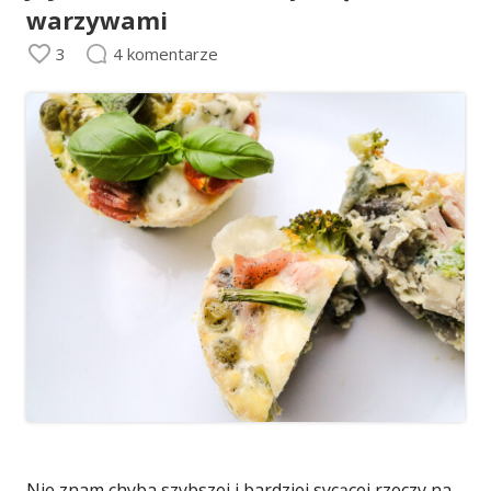
warzywami
3
4 komentarze
Nie znam chyba szybszej i bardziej sycącej rzeczy na