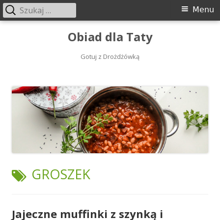
Szukaj:
Menu
Menu
główne
Przeskocz
Obiad dla Taty
do
treści
Gotuj z Drożdżówką
TAGI:
GROSZEK
Jajeczne muffinki z szynką i