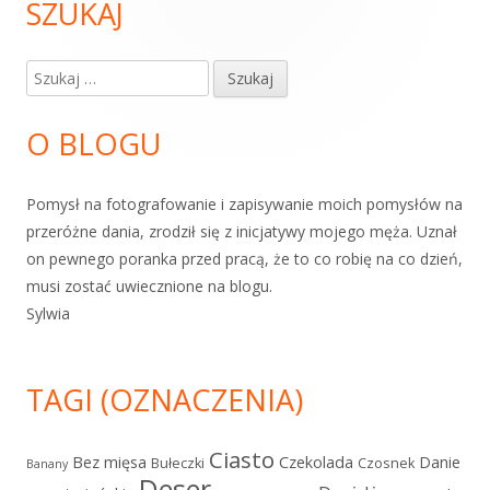
SZUKAJ
Główny
panel
Szukaj:
boczny
O BLOGU
Pomysł na fotografowanie i zapisywanie moich pomysłów na
przeróżne dania, zrodził się z inicjatywy mojego męża. Uznał
on pewnego poranka przed pracą, że to co robię na co dzień,
musi zostać uwiecznione na blogu.
Sylwia
TAGI (OZNACZENIA)
Ciasto
Bez mięsa
Czekolada
Danie
Bułeczki
Czosnek
Banany
Deser