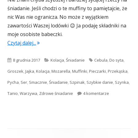
śniadanie. Jeśli chodzi o te muffiny to pamiętajcie, że
nic Was nie ogranicza. No może z wyjątkiem
zawartości Waszej lodówki 😉 Ja podaję składniki na
moje osobiste babeczki.
"Jajeczne muffinki z szynką i warzywami"
Czytaj dalej...
Opublikowano
Kategorie
Tagi
8 grudnia 2017
Kolacja
,
Śniadanie
Cebula
,
Do syta
,
Groszek
,
Jajka
,
Kolacja
,
Mozarella
,
Muffinki
,
Pieczarki
,
Przekąska
,
Pycha
,
Ser
,
Smacznie
,
Śniadanie
,
Szpinak
,
Szybkie danie
,
Szynka
,
do Jajeczne muf
Tanio
,
Warzywa
,
Zdrowe śniadanie
4 komentarze