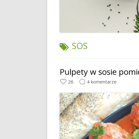
TAGI:
SOS
Pulpety w sosie po
26
4 komentarze