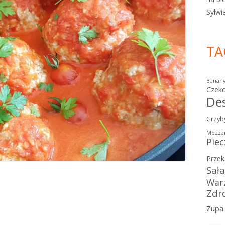
Sylwi
TA
Banan
Czek
De
Grzyb
Mozzar
Piec
Przek
Sał
War
Zdr
Zupa