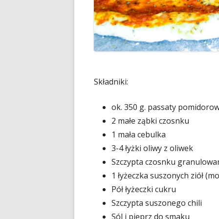
Składniki:
ok. 350 g. passaty pomidorow
2 małe ząbki czosnku
1 mała cebulka
3-4 łyżki oliwy z oliwek
Szczypta czosnku granulow
1 łyżeczka suszonych ziół (mo
Pół łyżeczki cukru
Szczypta suszonego chili
Sól i pieprz do smaku