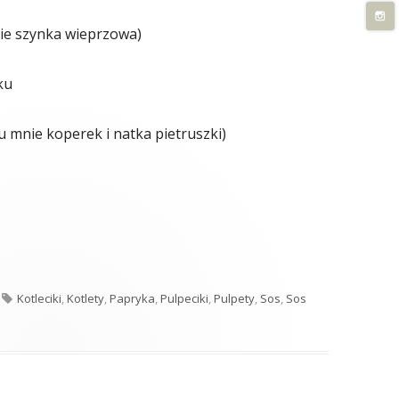
ie szynka wieprzowa)
ku
(u mnie koperek i natka pietruszki)
midorowo-paprykowym"
Tagi
Kotleciki
,
Kotlety
,
Papryka
,
Pulpeciki
,
Pulpety
,
Sos
,
Sos
y w sosie pomidorowo-paprykowym