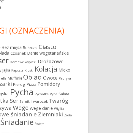
a
GI (OZNACZENIA)
Ciasto
Bez mięsa
Bułeczki
y
olada
Danie wegetariańskie
Czosnek
ser
Drożdżowe
Domowe wypieki
Kolacja
Mleko
y
Jajka
Kapusta
Kluski
Obiad
Owoce
Muffinki
ella
Papryka
zarki
Pomidory
Pierogi
Pizza
Pycha
ąska
Sałata
Pychotka
Ryba
atka
Ser
Twaróg
Twarożek
Sernik
Wege
zywa
Wege danie
Wigilia
owe śniadanie
Ziemniaki
Zioła
Śniadanie
Święta