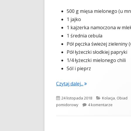
500 g mięsa mielonego (u mn
1 jajko
1 kajzerka namoczona w mle
1 średnia cebula
Pół pęczka świeżej zieleniny 
Pół łyżeczki słodkiej papryki
1/4 łyżeczki mielonego chili
Sól i pieprz
"Pulpety w sosie po
Czytaj dalej...
Opublikowano
Kategorie
24 listopada 2018
Kolacja
,
Obiad
do Pulpet
pomidorowy
4 komentarze