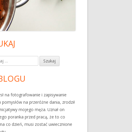
UKAJ
ówny
nel
j:
czny
BLOGU
ł na fotografowanie i zapisywanie
 pomysłów na przeróżne dania, zrodził
 inicjatywy mojego męża. Uznał on
go poranka przed pracą, że to co
 na co dzień, musi zostać uwiecznione
ogu.