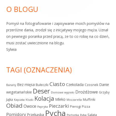
boczny
O BLOGU
Pomysł na fotografowanie i zapisywanie moich pomysłów na
przeróżne dania, zrodził się z inicjatywy mojego męża. Uznał
on pewnego poranka przed pracą, że to co robię na co dzień,
musi zostać uwiecznione na blogu.
Sylwia
TAGI (OZNACZENIA)
Ciasto
Bez mięsa
Czekolada
Danie
Bułeczki
Czosnek
Banany
Deser
Drożdżowe
wegetariańskie
Grzyby
Domowe wypieki
Kolacja
Mleko
Jajka
Muffinki
Kapusta
Kluski
Mozzarella
Obiad
Pieczarki
Owoce
Pierogi
Pizza
Papryka
Pycha
Pomidory
Przekąska
Sałata
Pychotka
Ryba