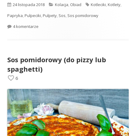
Opublikowano
Kategorie
Tagi
24 listopada 2018
Kolacja
,
Obiad
Kotleciki
,
Kotlety
,
Papryka
,
Pulpeciki
,
Pulpety
,
Sos
,
Sos pomidorowy
do Pulpety w sosie pomidorowo-paprykowym
4 komentarze
Sos pomidorowy (do pizzy lub
spaghetti)
6