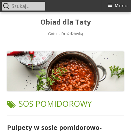
Szukaj:
Menu
Menu
główne
Przeskocz
Obiad dla Taty
do
treści
Gotuj z Drożdżówką
TAGI:
SOS POMIDOROWY
Pulpety w sosie pomidorowo-