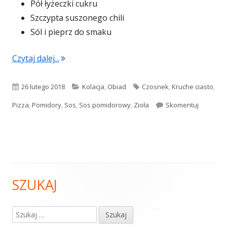
Pół łyżeczki cukru
Szczypta suszonego chili
Sól i pieprz do smaku
"Sos pomidorowy (do pizzy lub spaghetti)"
Czytaj dalej...
Opublikowano
Kategorie
Tagi
26 lutego 2018
Kolacja
,
Obiad
Czosnek
,
Kruche ciasto
,
Sos pomid
Pizza
,
Pomidory
,
Sos
,
Sos pomidorowy
,
Zioła
Skomentuj
SZUKAJ
Główny
panel
Szukaj: