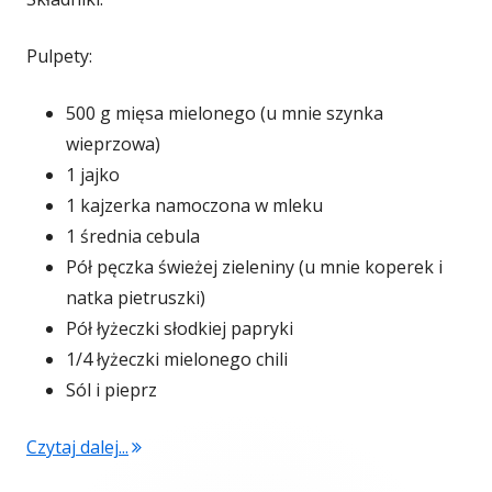
Pulpety:
500 g mięsa mielonego (u mnie szynka
wieprzowa)
1 jajko
1 kajzerka namoczona w mleku
1 średnia cebula
Pół pęczka świeżej zieleniny (u mnie koperek i
natka pietruszki)
Pół łyżeczki słodkiej papryki
1/4 łyżeczki mielonego chili
Sól i pieprz
"Pulpety w sosie pomidorowo-paprykowym"
Czytaj dalej...