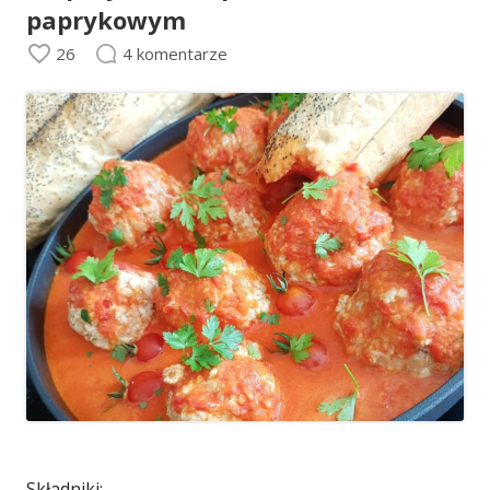
paprykowym
26
4 komentarze
Składniki: