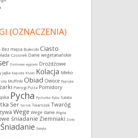
a
GI (OZNACZENIA)
Ciasto
Bez mięsa
Bułeczki
y
olada
Danie wegetariańskie
Czosnek
ser
Drożdżowe
Domowe wypieki
Kolacja
Mleko
y
Jajka
Kapusta
Kluski
Obiad
Owoce
Muffinki
ella
Papryka
zarki
Pomidory
Pierogi
Pizza
Pycha
ąska
Sałata
Pychotka
Ryba
atka
Ser
Twaróg
Twarożek
Sernik
Wege
zywa
Wege danie
Wigilia
owe śniadanie
Ziemniaki
Zioła
Śniadanie
Święta