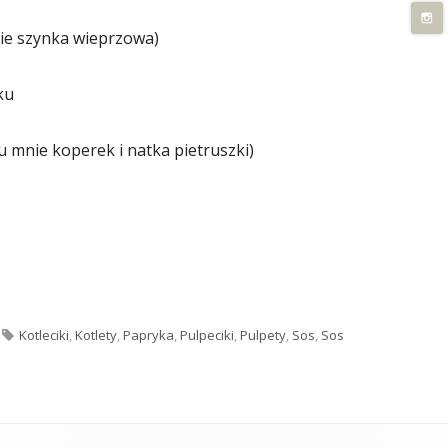
ie szynka wieprzowa)
ku
(u mnie koperek i natka pietruszki)
midorowo-paprykowym"
Tagi
Kotleciki
,
Kotlety
,
Papryka
,
Pulpeciki
,
Pulpety
,
Sos
,
Sos
y w sosie pomidorowo-paprykowym