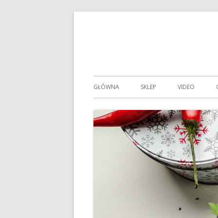
Przeskocz
do
treści
Menu
GŁÓWNA
SKLEP
VIDEO
główne