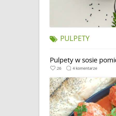
TAGI:
PULPETY
Pulpety w sosie po
26
4 komentarze