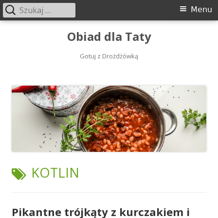
Szukaj:
Menu
Menu
główne
Przeskocz
Obiad dla Taty
do
treści
Gotuj z Drożdżówką
TAGI:
KOTLIN
Pikantne trójkąty z kurczakiem i