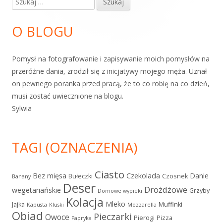
boczny
O BLOGU
Pomysł na fotografowanie i zapisywanie moich pomysłów na
przeróżne dania, zrodził się z inicjatywy mojego męża. Uznał
on pewnego poranka przed pracą, że to co robię na co dzień,
musi zostać uwiecznione na blogu.
Sylwia
TAGI (OZNACZENIA)
Ciasto
Bez mięsa
Czekolada
Danie
Bułeczki
Czosnek
Banany
Deser
Drożdżowe
wegetariańskie
Grzyby
Domowe wypieki
Kolacja
Mleko
Jajka
Muffinki
Kapusta
Kluski
Mozzarella
Obiad
Pieczarki
Owoce
Pierogi
Pizza
Papryka