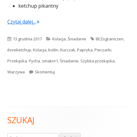
ketchup pikantny
"Pikantne trójkąty z kurczakiem i warzywami
Czytaj dalej...
Opublikowano
Kategorie
Tagi
13 grudnia 2017
Kolacja
,
Śniadanie
BEZograniczen
,
iloveketchup
,
Kolacja
,
kotlin
,
Kurczak
,
Papryka
,
Pieczarki
,
Przekąska
,
Pycha
,
smaknr1
,
Śniadanie
,
Szybka przekąska
,
Pikantne trójkąty z kurczakiem i warzywami
Warzywa
Skomentuj
SZUKAJ
Główny
panel
Szukaj: