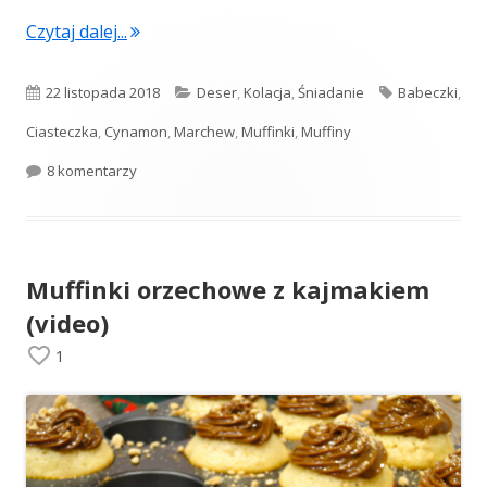
"Babeczki marchewkowe"
Czytaj dalej...
Opublikowano
Kategorie
Tagi
22 listopada 2018
Deser
,
Kolacja
,
Śniadanie
Babeczki
,
Ciasteczka
,
Cynamon
,
Marchew
,
Muffinki
,
Muffiny
do Babeczki marchewkowe
8 komentarzy
Muffinki orzechowe z kajmakiem
(video)
1