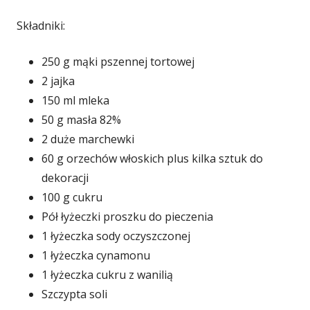
Składniki:
250 g mąki pszennej tortowej
2 jajka
150 ml mleka
50 g masła 82%
2 duże marchewki
60 g orzechów włoskich plus kilka sztuk do
dekoracji
100 g cukru
Pół łyżeczki proszku do pieczenia
1 łyżeczka sody oczyszczonej
1 łyżeczka cynamonu
1 łyżeczka cukru z wanilią
Szczypta soli