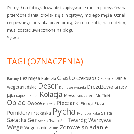
Pomysł na fotografowanie i zapisywanie moich pomysłów na
przeróżne dania, zrodził się z inicjatywy mojego męża. Uznał
on pewnego poranka przed pracą, że to co robię na co dzień,
musi zostać uwiecznione na blogu.
Sylwia
TAGI (OZNACZENIA)
Ciasto
Bez mięsa
Czekolada
Danie
Bułeczki
Czosnek
Banany
Deser
Drożdżowe
wegetariańskie
Grzyby
Domowe wypieki
Kolacja
Mleko
Jajka
Muffinki
Kapusta
Kluski
Mozzarella
Obiad
Pieczarki
Owoce
Pierogi
Pizza
Papryka
Pycha
Pomidory
Przekąska
Sałata
Pychotka
Ryba
Sałatka
Ser
Twaróg
Warzywa
Twarożek
Sernik
Wege
Zdrowe śniadanie
Wege danie
Wigilia