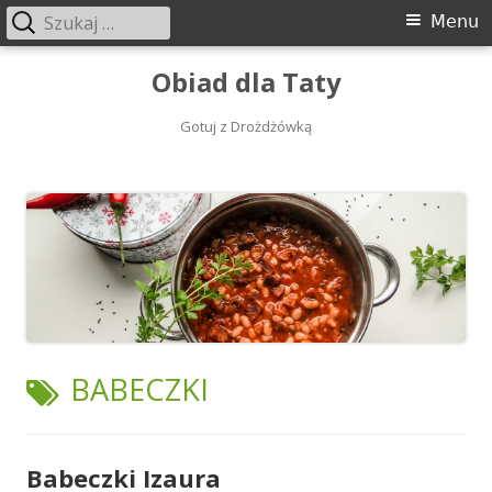
Szukaj:
Menu
Menu
główne
Przeskocz
Obiad dla Taty
do
treści
Gotuj z Drożdżówką
TAGI:
BABECZKI
Babeczki Izaura