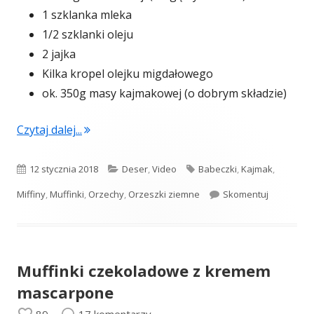
1 szklanka mleka
1/2 szklanki oleju
2 jajka
Kilka kropel olejku migdałowego
ok. 350g masy kajmakowej (o dobrym składzie)
"Muffinki orzechowe z kajmakiem (video)"
Czytaj dalej...
Opublikowano
Kategorie
Tagi
12 stycznia 2018
Deser
,
Video
Babeczki
,
Kajmak
,
Muffinki o
Miffiny
,
Muffinki
,
Orzechy
,
Orzeszki ziemne
Skomentuj
Muffinki czekoladowe z kremem
mascarpone
89
17 komentarzy