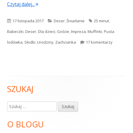
"Muffinki czekoladowe z kremem mascarpo
Czytaj dalej...
Opublikowano
Kategorie
Tagi
17 listopada 2017
Deser
,
Śniadanie
25 minut
,
Babeczki
,
Deser
,
Dla dzieci
,
Goście
,
Impreza
,
Muffinki
,
Pusta
do Muffink
lodówka
,
Słodki
,
Urodziny
,
Zachcianka
17 komentarzy
SZUKAJ
Główny
panel
Szukaj:
boczny
O BLOGU