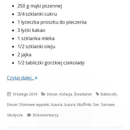
250 g mąki pszennej
3/4 szklanki cukru
1 łyżeczka proszku do pieczenia
3 łyżki kakao
1 szklanka mleka
1/2 szklanki oleju
2 jajka
1/2 tabliczki gorzkiej czekolady
"Babeczki Izaura"
Czytaj dalej...
Opublikowano
Kategorie
Tagi
10 lutego 2019
Deser
,
Kolacja
,
Śniadanie
Babeczki
,
Deser
,
Domowe wypieki
,
Isaura
,
Izaura
,
Muffinki
,
Ser
,
Serowe
,
do Babeczki Izaura
Słodycze
30 komentarzy