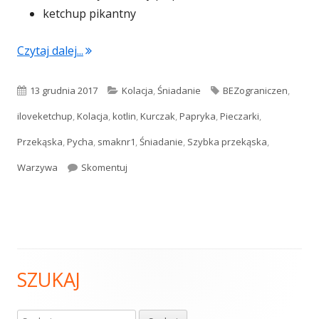
ketchup pikantny
"Pikantne trójkąty z kurczakiem i warzywami
Czytaj dalej...
Opublikowano
Kategorie
Tagi
13 grudnia 2017
Kolacja
,
Śniadanie
BEZograniczen
,
iloveketchup
,
Kolacja
,
kotlin
,
Kurczak
,
Papryka
,
Pieczarki
,
Przekąska
,
Pycha
,
smaknr1
,
Śniadanie
,
Szybka przekąska
,
Pikantne trójkąty z kurczakiem i warzywami
Warzywa
Skomentuj
SZUKAJ
Główny
panel
Szukaj: