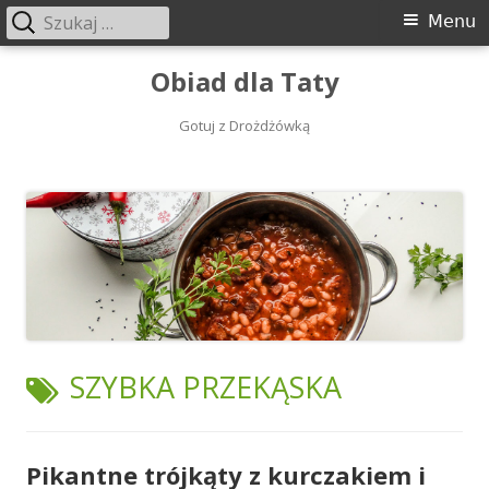
Szukaj:
Menu
Menu
główne
Przeskocz
Obiad dla Taty
do
treści
Gotuj z Drożdżówką
TAGI:
SZYBKA PRZEKĄSKA
Pikantne trójkąty z kurczakiem i