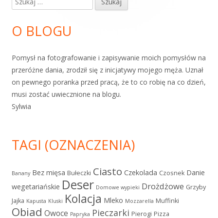
boczny
O BLOGU
Pomysł na fotografowanie i zapisywanie moich pomysłów na
przeróżne dania, zrodził się z inicjatywy mojego męża. Uznał
on pewnego poranka przed pracą, że to co robię na co dzień,
musi zostać uwiecznione na blogu.
Sylwia
TAGI (OZNACZENIA)
Ciasto
Bez mięsa
Czekolada
Danie
Bułeczki
Czosnek
Banany
Deser
Drożdżowe
wegetariańskie
Grzyby
Domowe wypieki
Kolacja
Mleko
Jajka
Muffinki
Kapusta
Kluski
Mozzarella
Obiad
Pieczarki
Owoce
Pierogi
Pizza
Papryka