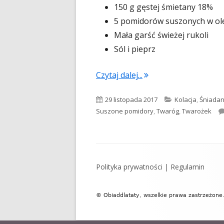
150 g gęstej śmietany 18%
5 pomidorów suszonych w ol
Mała garść świeżej rukoli
Sól i pieprz
"Twarożek z siekaną 
Czytaj dalej...
Opublikowano
Kategorie
29 listopada 2017
Kolacja
,
Śniadan
Suszone pomidory
,
Twaróg
,
Twarożek
Zawartość
Polityka prywatności
|
Regulamin
stopki
© Obiaddlataty, wszelkie prawa zastrzeżone.