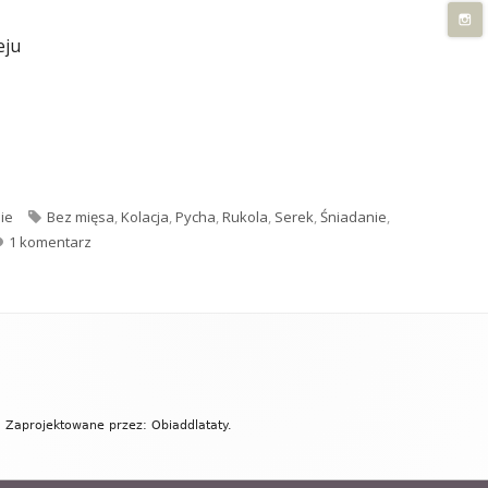
eju
rukolą i suszonymi pomidorami"
Tagi
ie
Bez mięsa
,
Kolacja
,
Pycha
,
Rukola
,
Serek
,
Śniadanie
,
do Twarożek z siekaną rukolą i suszonymi pomidorami
1 komentarz
 Zaprojektowane przez: Obiaddlataty.