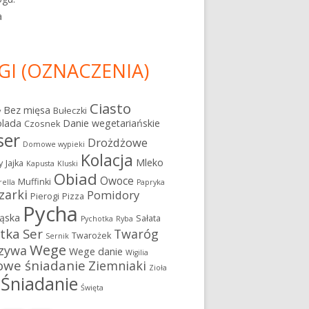
a
GI (OZNACZENIA)
Ciasto
Bez mięsa
Bułeczki
y
olada
Danie wegetariańskie
Czosnek
ser
Drożdżowe
Domowe wypieki
Kolacja
Mleko
y
Jajka
Kapusta
Kluski
Obiad
Owoce
Muffinki
ella
Papryka
zarki
Pomidory
Pierogi
Pizza
Pycha
ąska
Sałata
Pychotka
Ryba
atka
Ser
Twaróg
Twarożek
Sernik
Wege
zywa
Wege danie
Wigilia
owe śniadanie
Ziemniaki
Zioła
Śniadanie
Święta