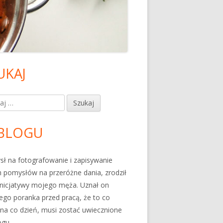
UKAJ
ówny
nel
j:
czny
BLOGU
ł na fotografowanie i zapisywanie
 pomysłów na przeróżne dania, zrodził
 inicjatywy mojego męża. Uznał on
go poranka przed pracą, że to co
 na co dzień, musi zostać uwiecznione
ogu.