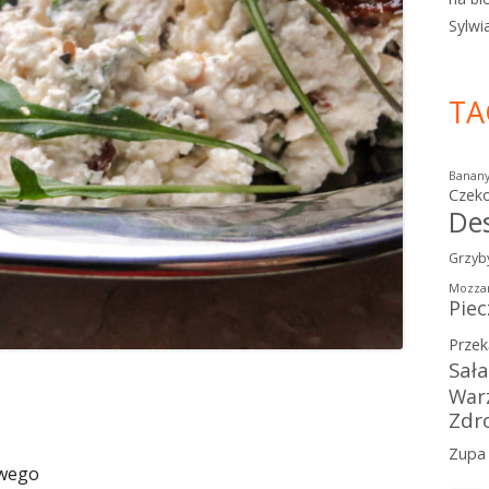
Sylwi
TA
Banan
Czek
De
Grzyb
Mozzar
Piec
Przek
Sał
War
Zdr
Zupa
owego