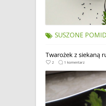
TAGI:
SUSZONE POMI
Twarożek z siekaną r
2
1 komentarz