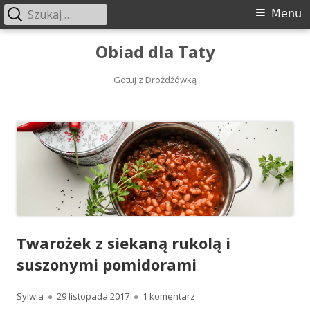
Szukaj:
Menu
Menu
główne
Przeskocz
Obiad dla Taty
do
treści
Gotuj z Drożdżówką
Twarożek z siekaną rukolą i
suszonymi pomidorami
Autor
Opublikowano
do Twarożek z siekaną ruk
Sylwia
29 listopada 2017
1 komentarz