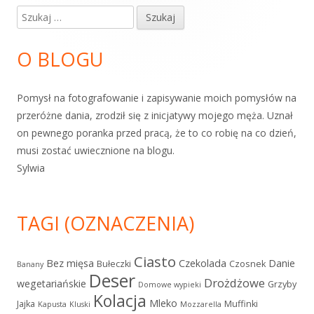
panel
Szukaj:
boczny
O BLOGU
Pomysł na fotografowanie i zapisywanie moich pomysłów na
przeróżne dania, zrodził się z inicjatywy mojego męża. Uznał
on pewnego poranka przed pracą, że to co robię na co dzień,
musi zostać uwiecznione na blogu.
Sylwia
TAGI (OZNACZENIA)
Ciasto
Bez mięsa
Czekolada
Danie
Bułeczki
Czosnek
Banany
Deser
Drożdżowe
wegetariańskie
Grzyby
Domowe wypieki
Kolacja
Mleko
Jajka
Muffinki
Kapusta
Kluski
Mozzarella