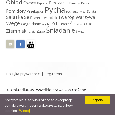
Obiad
Pieczarki
Owoce
Pierogi
Pizza
Papryka
Pycha
Pomidory
Przekąska
Sałata
Pychotka
Ryba
Sałatka
Ser
Twaróg
Warzywa
Twarożek
Sernik
Wege
Zdrowe śniadanie
Wege danie
Wigilia
Śniadanie
Ziemniaki
Zupa
Zioła
Święta
Zawartość
Polityka prywatności
|
Regulamin
stopki
© Obiaddlataty, wszelkie prawa zastrzeżone.
Zaprojektowane przez: Obiaddlataty.
Korzystanie z serwisu oznacza akceptację
Zgoda
polityki prywatności i wykorzystania plików
cookies.
Więcej