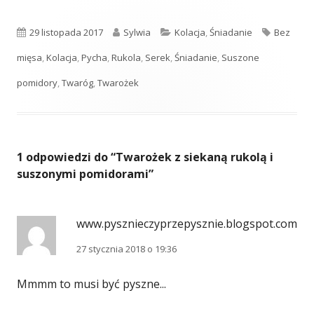
Opublikowano
Autor
Kategorie
Tagi
29 listopada 2017
Sylwia
Kolacja
,
Śniadanie
Bez
mięsa
,
Kolacja
,
Pycha
,
Rukola
,
Serek
,
Śniadanie
,
Suszone
pomidory
,
Twaróg
,
Twarożek
1 odpowiedzi do “
Twarożek z siekaną rukolą i
suszonymi pomidorami
”
www.pysznieczyprzepysznie.blogspot.com
27 stycznia 2018 o 19:36
Mmmm to musi być pyszne...