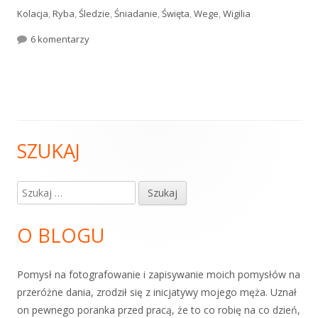
Kolacja
,
Ryba
,
Śledzie
,
Śniadanie
,
Święta
,
Wege
,
Wigilia
do Śledzie z octowej zalewy z duszoną cebulką i ke
6 komentarzy
SZUKAJ
Główny
panel
Szukaj:
boczny
O BLOGU
Pomysł na fotografowanie i zapisywanie moich pomysłów na
przeróżne dania, zrodził się z inicjatywy mojego męża. Uznał
on pewnego poranka przed pracą, że to co robię na co dzień,