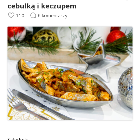
cebulką i keczupem
110
6 komentarzy
Składniki: