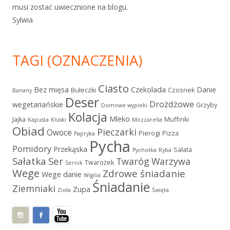
musi zostać uwiecznione na blogu.
Sylwia
TAGI (OZNACZENIA)
Ciasto
Bez mięsa
Czekolada
Danie
Bułeczki
Czosnek
Banany
Deser
Drożdżowe
wegetariańskie
Grzyby
Domowe wypieki
Kolacja
Mleko
Jajka
Muffinki
Kapusta
Kluski
Mozzarella
Obiad
Pieczarki
Owoce
Pierogi
Pizza
Papryka
Pycha
Pomidory
Przekąska
Sałata
Pychotka
Ryba
Sałatka
Ser
Twaróg
Warzywa
Twarożek
Sernik
Wege
Zdrowe śniadanie
Wege danie
Wigilia
Śniadanie
Ziemniaki
Zupa
Zioła
Święta