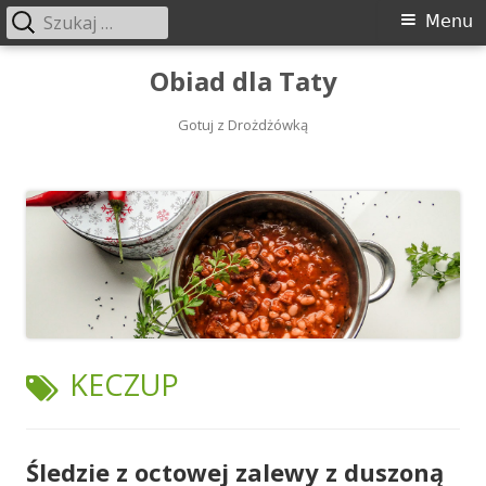
Szukaj:
Menu
Menu
główne
Przeskocz
Obiad dla Taty
do
treści
Gotuj z Drożdżówką
TAGI:
KECZUP
Śledzie z octowej zalewy z duszoną