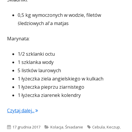
0,5 kg wymoczonych w wodzie, filetów
śledziowych al'a matjas
Marynata:
1/2 szklanki octu
1 szklanka wody
5 listków laurowych
1 łyżeczka ziela angielskiego w kulkach
1 łyżeczka pieprzu ziarnistego
1 łyżeczka ziarenek kolendry
"Śledzie z octowej zalewy z duszoną cebulką
Czytaj dalej...
Opublikowano
Kategorie
Tagi
17 grudnia 2017
Kolacja
,
Śniadanie
Cebula
,
Keczup
,