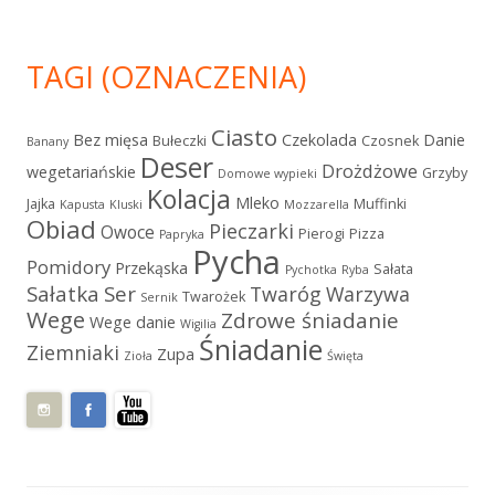
TAGI (OZNACZENIA)
Ciasto
Bez mięsa
Czekolada
Danie
Bułeczki
Czosnek
Banany
Deser
Drożdżowe
wegetariańskie
Grzyby
Domowe wypieki
Kolacja
Mleko
Jajka
Muffinki
Kapusta
Kluski
Mozzarella
Obiad
Pieczarki
Owoce
Pierogi
Pizza
Papryka
Pycha
Pomidory
Przekąska
Sałata
Pychotka
Ryba
Sałatka
Ser
Twaróg
Warzywa
Twarożek
Sernik
Wege
Zdrowe śniadanie
Wege danie
Wigilia
Śniadanie
Ziemniaki
Zupa
Zioła
Święta