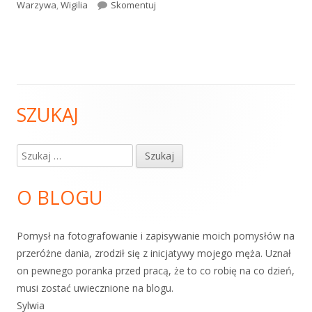
Śledzie z marynowanymi grzybkami 
Warzywa
,
Wigilia
Skomentuj
SZUKAJ
Główny
panel
Szukaj:
boczny
O BLOGU
Pomysł na fotografowanie i zapisywanie moich pomysłów na
przeróżne dania, zrodził się z inicjatywy mojego męża. Uznał
on pewnego poranka przed pracą, że to co robię na co dzień,
musi zostać uwiecznione na blogu.
Sylwia