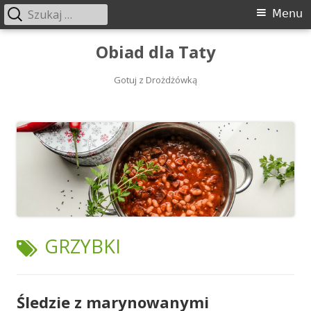
Szukaj:
Menu
Menu
główne
Przeskocz
Obiad dla Taty
do
treści
Gotuj z Drożdżówką
TAGI:
GRZYBKI
Śledzie z marynowanymi