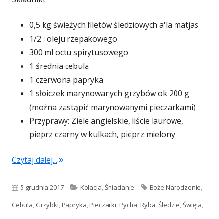
0,5 kg świeżych filetów śledziowych a'la matjas
1/2 l oleju rzepakowego
300 ml octu spirytusowego
1 średnia cebula
1 czerwona papryka
1 słoiczek marynowanych grzybów ok 200 g
(można zastąpić marynowanymi pieczarkami)
Przyprawy: Ziele angielskie, liście laurowe,
pieprz czarny w kulkach, pieprz mielony
"Śledzie z marynowanymi grzybkami i czerw
Czytaj dalej...
Opublikowano
Kategorie
Tagi
5 grudnia 2017
Kolacja
,
Śniadanie
Boże Narodzenie
,
Cebula
,
Grzybki
,
Papryka
,
Pieczarki
,
Pycha
,
Ryba
,
Śledzie
,
Święta
,