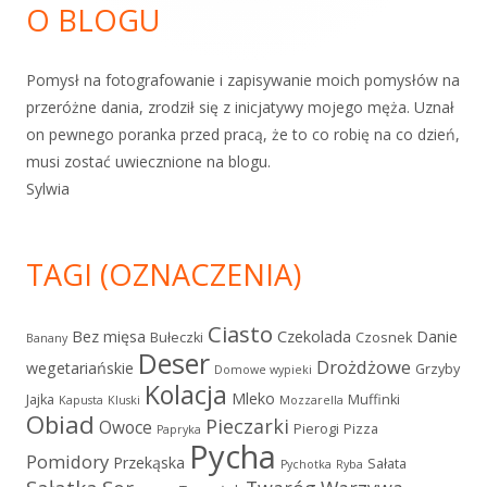
O BLOGU
Pomysł na fotografowanie i zapisywanie moich pomysłów na
przeróżne dania, zrodził się z inicjatywy mojego męża. Uznał
on pewnego poranka przed pracą, że to co robię na co dzień,
musi zostać uwiecznione na blogu.
Sylwia
TAGI (OZNACZENIA)
Ciasto
Bez mięsa
Czekolada
Danie
Bułeczki
Czosnek
Banany
Deser
Drożdżowe
wegetariańskie
Grzyby
Domowe wypieki
Kolacja
Mleko
Jajka
Muffinki
Kapusta
Kluski
Mozzarella
Obiad
Pieczarki
Owoce
Pierogi
Pizza
Papryka
Pycha
Pomidory
Przekąska
Sałata
Pychotka
Ryba