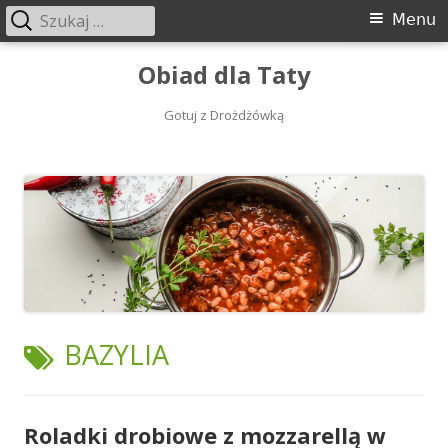
Szukaj:
Menu
Menu
główne
Przeskocz
Obiad dla Taty
do
treści
Gotuj z Drożdżówką
TAGI:
BAZYLIA
Roladki drobiowe z mozzarellą w