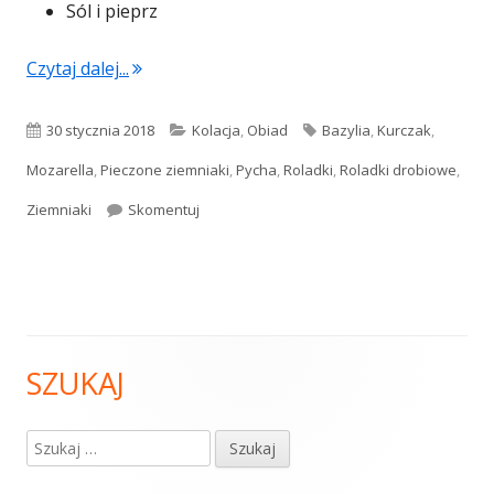
Sól i pieprz
"Roladki drobiowe z mozzarellą w towarzys
Czytaj dalej...
Opublikowano
Kategorie
Tagi
30 stycznia 2018
Kolacja
,
Obiad
Bazylia
,
Kurczak
,
Mozarella
,
Pieczone ziemniaki
,
Pycha
,
Roladki
,
Roladki drobiowe
,
Roladki drobiowe z mozzarellą w towarzys
Ziemniaki
Skomentuj
SZUKAJ
Główny
panel
Szukaj:
boczny