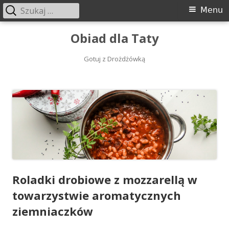
Szukaj:
Menu
Menu
główne
Przeskocz
Obiad dla Taty
do
treści
Gotuj z Drożdżówką
Roladki drobiowe z mozzarellą w
towarzystwie aromatycznych
ziemniaczków