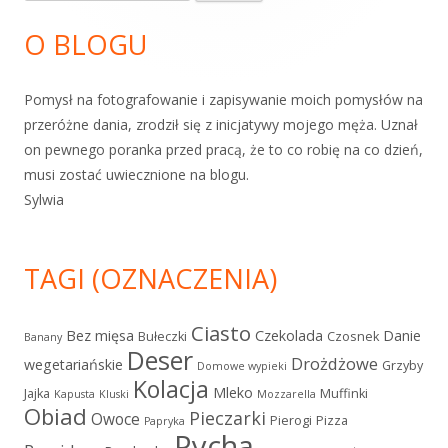
boczny
O BLOGU
Pomysł na fotografowanie i zapisywanie moich pomysłów na
przeróżne dania, zrodził się z inicjatywy mojego męża. Uznał
on pewnego poranka przed pracą, że to co robię na co dzień,
musi zostać uwiecznione na blogu.
Sylwia
TAGI (OZNACZENIA)
Ciasto
Bez mięsa
Czekolada
Danie
Bułeczki
Czosnek
Banany
Deser
Drożdżowe
wegetariańskie
Grzyby
Domowe wypieki
Kolacja
Mleko
Jajka
Muffinki
Kapusta
Kluski
Mozzarella
Obiad
Pieczarki
Owoce
Pierogi
Pizza
Papryka
Pycha