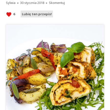
Autor
Opublikowano
Roladki drobiowe z mozzarell
Sylwia
30 stycznia 2018
Skomentuj
6
Lubię ten przepis!