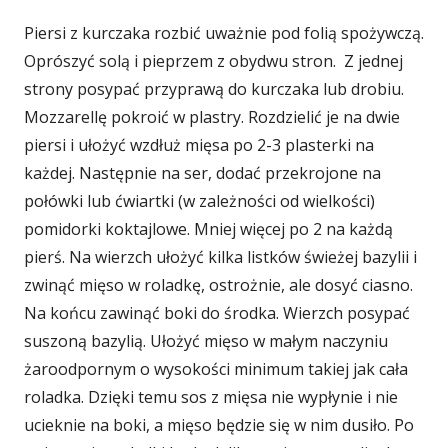
Piersi z kurczaka rozbić uważnie pod folią spożywczą.
Oprószyć solą i pieprzem z obydwu stron. Z jednej
strony posypać przyprawą do kurczaka lub drobiu.
Mozzarellę pokroić w plastry. Rozdzielić je na dwie
piersi i ułożyć wzdłuż mięsa po 2-3 plasterki na
każdej. Następnie na ser, dodać przekrojone na
połówki lub ćwiartki (w zależności od wielkości)
pomidorki koktajlowe. Mniej więcej po 2 na każdą
pierś. Na wierzch ułożyć kilka listków świeżej bazylii i
zwinąć mięso w roladkę, ostrożnie, ale dosyć ciasno.
Na końcu zawinąć boki do środka. Wierzch posypać
suszoną bazylią. Ułożyć mięso w małym naczyniu
żaroodpornym o wysokości minimum takiej jak cała
roladka. Dzięki temu sos z mięsa nie wypłynie i nie
ucieknie na boki, a mięso będzie się w nim dusiło. Po