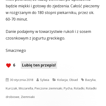
będzie miękki i gotowy do zjedzenia. Całość pieczemy
w rozgrzanym do 180 stopni piekarniku, przez ok.
60-70 minut.
Danie podajemy w towarzystwie rukoli i z sosem
czosnkowym z jogurtu greckiego.
Smacznego
6
Lubię ten przepis!
Opublikowano
Autor
Kategorie
Tagi
30 stycznia 2018
Sylwia
Kolacja
,
Obiad
Bazylia
,
Kurczak
,
Mozarella
,
Pieczone ziemniaki
,
Pycha
,
Roladki
,
Roladki
drobiowe
,
Ziemniaki