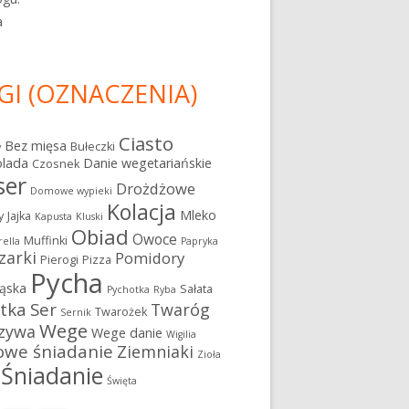
a
GI (OZNACZENIA)
Ciasto
Bez mięsa
Bułeczki
y
olada
Danie wegetariańskie
Czosnek
ser
Drożdżowe
Domowe wypieki
Kolacja
Mleko
y
Jajka
Kapusta
Kluski
Obiad
Owoce
Muffinki
ella
Papryka
zarki
Pomidory
Pierogi
Pizza
Pycha
ąska
Sałata
Pychotka
Ryba
atka
Ser
Twaróg
Twarożek
Sernik
Wege
zywa
Wege danie
Wigilia
owe śniadanie
Ziemniaki
Zioła
Śniadanie
Święta