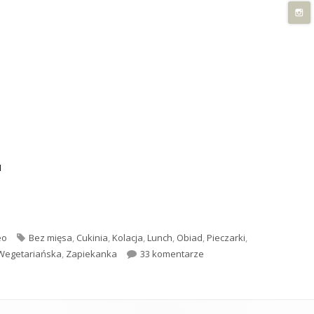
u
(video)"
Tagi
eo
Bez mięsa
,
Cukinia
,
Kolacja
,
Lunch
,
Obiad
,
Pieczarki
,
do Zapiekanka z cukinii (v
Wegetariańska
,
Zapiekanka
33 komentarze