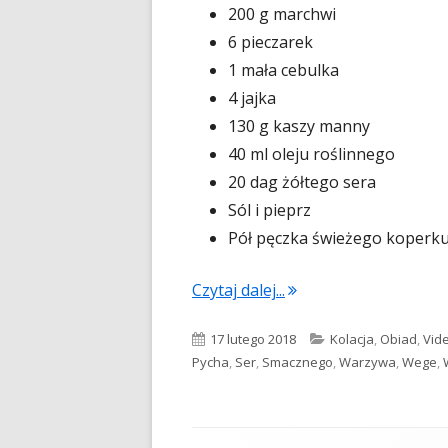
200 g marchwi
6 pieczarek
1 mała cebulka
4 jajka
130 g kaszy manny
40 ml oleju roślinnego
20 dag żółtego sera
Sól i pieprz
Pół pęczka świeżego koperk
"Zapiekanka z cukinii 
Czytaj dalej...
Opublikowano
Kategorie
17 lutego 2018
Kolacja
,
Obiad
,
Vid
Pycha
,
Ser
,
Smacznego
,
Warzywa
,
Wege
,