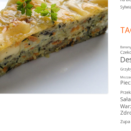
Sylwi
TA
Banan
Czek
De
Grzyb
Mozzar
Piec
Przek
Sał
War
Zdr
Zupa