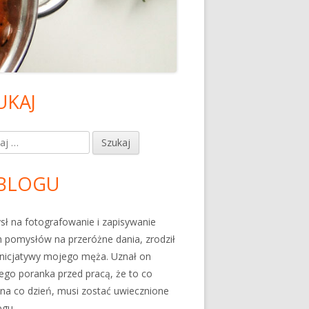
UKAJ
ówny
nel
j:
czny
BLOGU
ł na fotografowanie i zapisywanie
 pomysłów na przeróżne dania, zrodził
 inicjatywy mojego męża. Uznał on
go poranka przed pracą, że to co
 na co dzień, musi zostać uwiecznione
ogu.