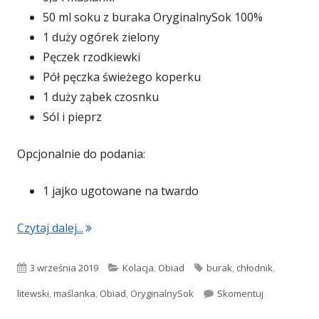
50 ml soku z buraka OryginalnySok 100%
1 duży ogórek zielony
Pęczek rzodkiewki
Pół pęczka świeżego koperku
1 duży ząbek czosnku
Sól i pieprz
Opcjonalnie do podania:
1 jajko ugotowane na twardo
"Chłodnik z sokiem z buraka"
Czytaj dalej...
Opublikowano
Kategorie
Tagi
3 września 2019
Kolacja
,
Obiad
burak
,
chłodnik
,
Chłodnik z s
litewski
,
maślanka
,
Obiad
,
OryginalnySok
Skomentuj