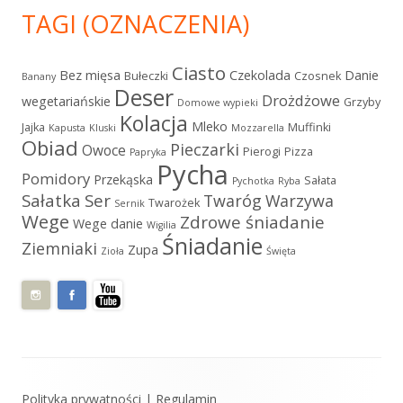
TAGI (OZNACZENIA)
Ciasto
Bez mięsa
Czekolada
Danie
Bułeczki
Czosnek
Banany
Deser
Drożdżowe
wegetariańskie
Grzyby
Domowe wypieki
Kolacja
Mleko
Jajka
Muffinki
Kapusta
Kluski
Mozzarella
Obiad
Pieczarki
Owoce
Pierogi
Pizza
Papryka
Pycha
Pomidory
Przekąska
Sałata
Pychotka
Ryba
Sałatka
Ser
Twaróg
Warzywa
Twarożek
Sernik
Wege
Zdrowe śniadanie
Wege danie
Wigilia
Śniadanie
Ziemniaki
Zupa
Zioła
Święta
Zawartość
Polityka prywatności
|
Regulamin