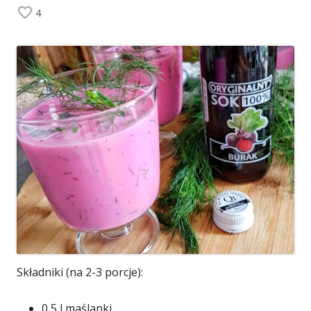
4
Składniki (na 2-3 porcje):
0,5 l maślanki