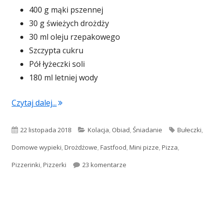
400 g mąki pszennej
30 g świeżych drożdży
30 ml oleju rzepakowego
Szczypta cukru
Pół łyżeczki soli
180 ml letniej wody
"Puszyste pizzerinki (mini pizza)"
Czytaj dalej...
Opublikowano
Kategorie
Tagi
22 listopada 2018
Kolacja
,
Obiad
,
Śniadanie
Bułeczki
,
Domowe wypieki
,
Drożdżowe
,
Fastfood
,
Mini pizze
,
Pizza
,
do Puszyste pizzerinki (mini pi
Pizzerinki
,
Pizzerki
23 komentarze