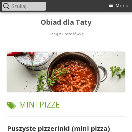
Szukaj:
Menu
Menu
główne
Przeskocz
Obiad dla Taty
do
treści
Gotuj z Drożdżówką
TAGI:
MINI PIZZE
Puszyste pizzerinki (mini pizza)