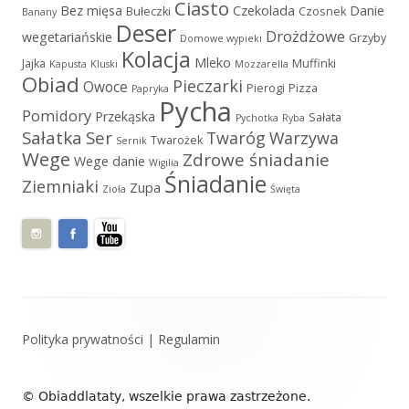
Ciasto
Bez mięsa
Czekolada
Danie
Bułeczki
Czosnek
Banany
Deser
Drożdżowe
wegetariańskie
Grzyby
Domowe wypieki
Kolacja
Mleko
Jajka
Muffinki
Kapusta
Kluski
Mozzarella
Obiad
Pieczarki
Owoce
Pierogi
Pizza
Papryka
Pycha
Pomidory
Przekąska
Sałata
Pychotka
Ryba
Sałatka
Ser
Twaróg
Warzywa
Twarożek
Sernik
Wege
Zdrowe śniadanie
Wege danie
Wigilia
Śniadanie
Ziemniaki
Zupa
Zioła
Święta
Zawartość
Polityka prywatności
|
Regulamin
stopki
© Obiaddlataty, wszelkie prawa zastrzeżone.