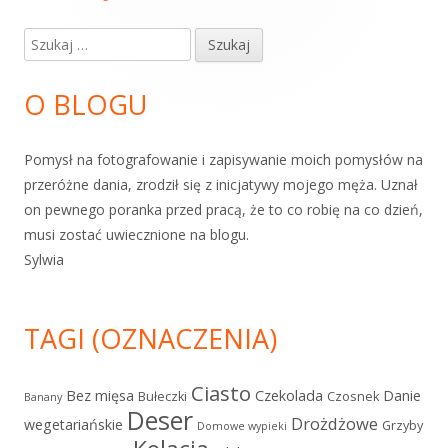
panel
Szukaj:
boczny
O BLOGU
Pomysł na fotografowanie i zapisywanie moich pomysłów na
przeróżne dania, zrodził się z inicjatywy mojego męża. Uznał
on pewnego poranka przed pracą, że to co robię na co dzień,
musi zostać uwiecznione na blogu.
Sylwia
TAGI (OZNACZENIA)
Ciasto
Bez mięsa
Czekolada
Danie
Bułeczki
Czosnek
Banany
Deser
Drożdżowe
wegetariańskie
Grzyby
Domowe wypieki