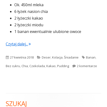
Ok. 450ml mleka
6 łyżek nasion chia
2 łyżeczki kakao
2 łyżeczki miodu
1 banan ewentualnie ulubione owoce
"Czekoladowy pudding Chia"
Czytaj dalej...
Opublikowano
Kategorie
Tagi
27 kwietnia 2018
Deser
,
Kolacja
,
Śniadanie
Banan
,
do Cze
Bez cukru
,
Chia
,
Czekolada
,
Kakao
,
Pudding
2 komentarze
SZUKAJ
Główny