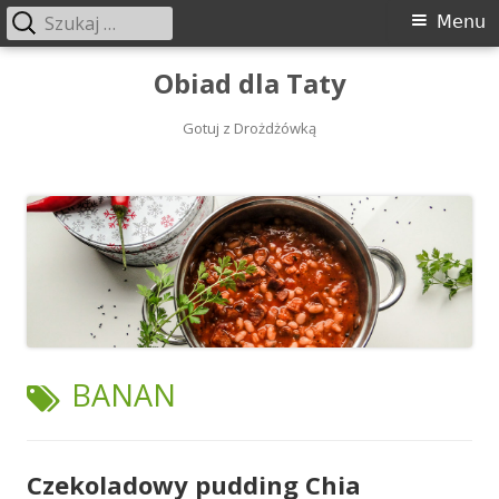
Szukaj:
Menu
Menu
główne
Przeskocz
Obiad dla Taty
do
treści
Gotuj z Drożdżówką
TAGI:
BANAN
Czekoladowy pudding Chia