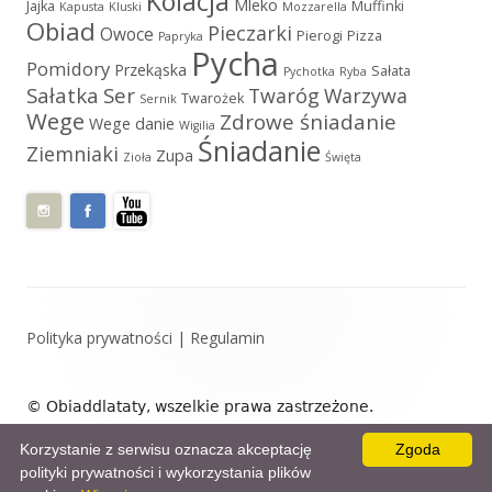
Kolacja
Mleko
Jajka
Muffinki
Kapusta
Kluski
Mozzarella
Obiad
Pieczarki
Owoce
Pierogi
Pizza
Papryka
Pycha
Pomidory
Przekąska
Sałata
Pychotka
Ryba
Sałatka
Ser
Twaróg
Warzywa
Twarożek
Sernik
Wege
Zdrowe śniadanie
Wege danie
Wigilia
Śniadanie
Ziemniaki
Zupa
Zioła
Święta
Zawartość
Polityka prywatności
|
Regulamin
stopki
© Obiaddlataty, wszelkie prawa zastrzeżone.
Zaprojektowane przez: Obiaddlataty.
Korzystanie z serwisu oznacza akceptację
Zgoda
polityki prywatności i wykorzystania plików