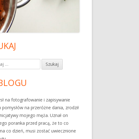
UKAJ
ówny
nel
j:
czny
BLOGU
ł na fotografowanie i zapisywanie
 pomysłów na przeróżne dania, zrodził
 inicjatywy mojego męża. Uznał on
go poranka przed pracą, że to co
 na co dzień, musi zostać uwiecznione
ogu.