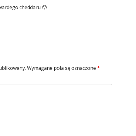
twardego cheddaru 🙂
ublikowany.
Wymagane pola są oznaczone
*