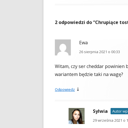
2 odpowiedzi do “
Chrupiące tos
Ewa
26 sierpnia 2021 o 00:33
Witam, czy ser cheddar powinien 
wariantem będzie taki na wagę?
↓
Odpowiedz
Sylwia
Autor wp
29 września 2021 o 