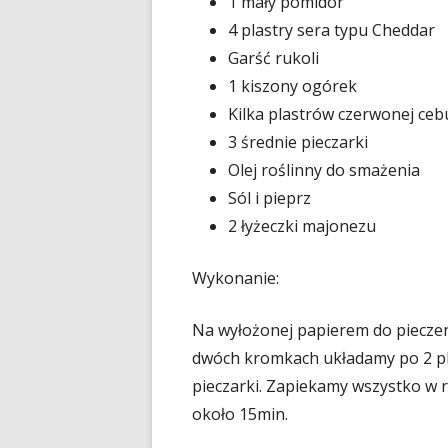
1 mały pomidor
4 plastry sera typu Cheddar
Garść rukoli
1 kiszony ogórek
Kilka plastrów czerwonej cebu
3 średnie pieczarki
Olej roślinny do smażenia
Sól i pieprz
2 łyżeczki majonezu
Wykonanie:
Na wyłożonej papierem do pieczen
dwóch kromkach układamy po 2 pla
pieczarki. Zapiekamy wszystko w 
około 15min.