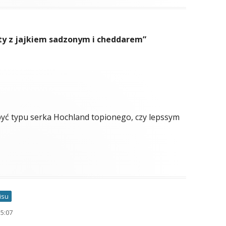
ty z jajkiem sadzonym i cheddarem
”
być typu serka Hochland topionego, czy lepssym
isu
15:07