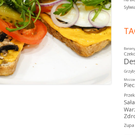
Sylwi
TA
Banan
Czek
De
Grzyb
Mozzar
Piec
Przek
Sał
War
Zdr
Zupa