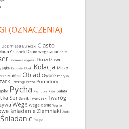
a
GI (OZNACZENIA)
Ciasto
Bez mięsa
Bułeczki
y
olada
Danie wegetariańskie
Czosnek
ser
Drożdżowe
Domowe wypieki
Kolacja
Mleko
y
Jajka
Kapusta
Kluski
Obiad
Owoce
Muffinki
ella
Papryka
zarki
Pomidory
Pierogi
Pizza
Pycha
ąska
Sałata
Pychotka
Ryba
atka
Ser
Twaróg
Twarożek
Sernik
Wege
zywa
Wege danie
Wigilia
owe śniadanie
Ziemniaki
Zioła
Śniadanie
Święta