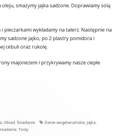
m oleju, smażymy jajka sadzone. Doprawiamy solą
 i pieczarkami wykładamy na talerz. Następnie na
my sadzone jajko, po 2 plastry pomidora i
j cebuli oraz rukolę.
trony majonezem i przykrywamy nasze ciepłe
orie
Tagi
a
,
Obiad
,
Śniadanie
Danie wegetariańskie
,
Jajka
,
Śniadanie
,
Tosty