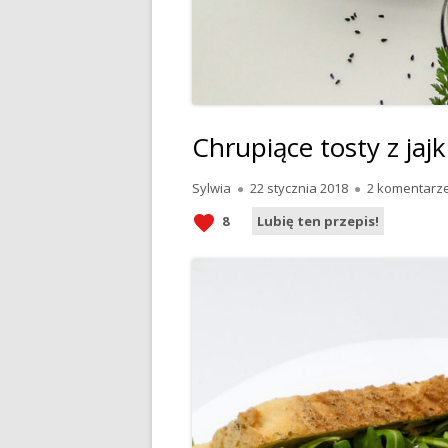
Chrupiące tosty z ja
Autor
Opublikowano
Sylwia
22 stycznia 2018
2 komentarz
8
Lubię ten przepis!