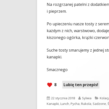
Na rozgrzanej patelni z dodatkie
i pieprzem.
Po upieczeniu nasze tosty z serem
każdym z nich, warstwowo, dodaje
kiszonego ogórka, krążki czerwone
Suche tosty smarujemy z jednej s
kanapki.
Smacznego
8
Lubię ten przepis!
Opublikowano
Autor
Kateg
22 stycznia 2018
Sylwia
Kolacj
Kanapki
,
Lunch
,
Pycha
,
Rukola
,
Sadzone
,