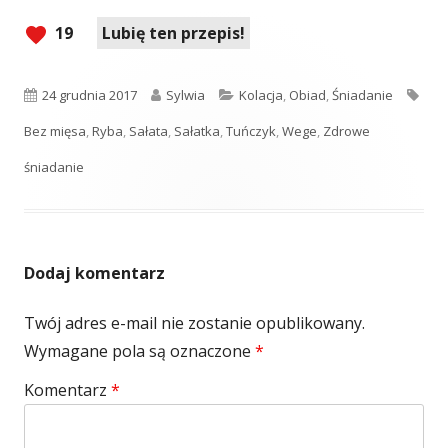
19
Lubię ten przepis!
Opublikowano
Autor
Kategorie
Tagi
24 grudnia 2017
Sylwia
Kolacja
,
Obiad
,
Śniadanie
Bez mięsa
,
Ryba
,
Sałata
,
Sałatka
,
Tuńczyk
,
Wege
,
Zdrowe
śniadanie
Dodaj komentarz
Twój adres e-mail nie zostanie opublikowany.
Wymagane pola są oznaczone
*
Komentarz
*