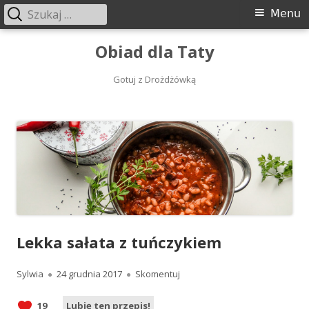
Szukaj:
Menu
Menu
główne
Przeskocz
Obiad dla Taty
do
treści
Gotuj z Drożdżówką
Lekka sałata z tuńczykiem
Autor
Opublikowano
Lekka sałata z tuńczykiem
Sylwia
24 grudnia 2017
Skomentuj
19
Lubię ten przepis!