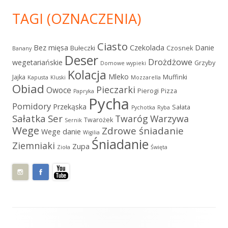
TAGI (OZNACZENIA)
Ciasto
Bez mięsa
Czekolada
Danie
Bułeczki
Czosnek
Banany
Deser
Drożdżowe
wegetariańskie
Grzyby
Domowe wypieki
Kolacja
Mleko
Jajka
Muffinki
Kapusta
Kluski
Mozzarella
Obiad
Pieczarki
Owoce
Pierogi
Pizza
Papryka
Pycha
Pomidory
Przekąska
Sałata
Pychotka
Ryba
Sałatka
Ser
Twaróg
Warzywa
Twarożek
Sernik
Wege
Zdrowe śniadanie
Wege danie
Wigilia
Śniadanie
Ziemniaki
Zupa
Zioła
Święta
Zawartość