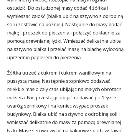
ostudzić. Do ostudzonej masy dodać 4 żółtka i
wymieszać całość (białka ubić na sztywno z odrobiną
soli i zostawić na później). Następnie do masy dodać
mąkę i proszek do pieczenia i połączyć dokładnie za
pomocą drewnianej łyżki. Wmieszać delikatnie ubite
na sztywno białka i przelać masę na blachę wyłożoną
uprzednio papierem do pieczenia.
Żółtka utrzeć z cukrem i cukrem waniliowym na
puszystą masę. Następnie stopniowo dodawać
miękkie masło cały czas ubijając na małych obrotach
miksera. Nie przestając ubijać dodawać po 1 łyżce
twaróg sernikowy i na koniec wsypać proszek
budyniowy. Białka ubić na sztywno z odrobiną soli i
wmieszać delikatnie do masy za pomocą drewnianej
łyżki. Masę serową wylać na kakaowy spód i wstawić