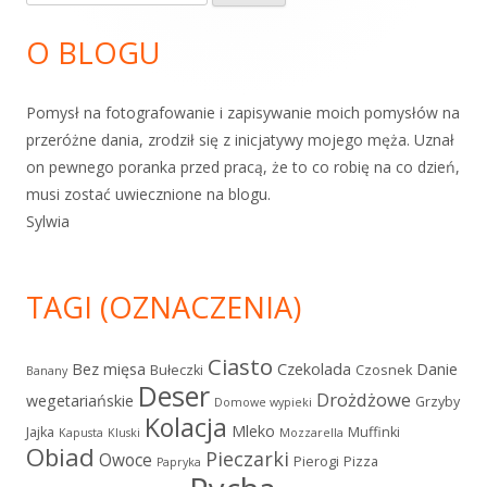
boczny
O BLOGU
Pomysł na fotografowanie i zapisywanie moich pomysłów na
przeróżne dania, zrodził się z inicjatywy mojego męża. Uznał
on pewnego poranka przed pracą, że to co robię na co dzień,
musi zostać uwiecznione na blogu.
Sylwia
TAGI (OZNACZENIA)
Ciasto
Bez mięsa
Czekolada
Danie
Bułeczki
Czosnek
Banany
Deser
Drożdżowe
wegetariańskie
Grzyby
Domowe wypieki
Kolacja
Mleko
Jajka
Muffinki
Kapusta
Kluski
Mozzarella
Obiad
Pieczarki
Owoce
Pierogi
Pizza
Papryka