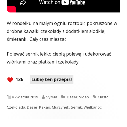
W rondelku na małym ogniu roztopić pokruszone w
drobne kawałki czekolady z dodatkiem słodkiej
śmietanki. Cały czas mieszać.
Polewać sernik lekko ciepłą polewą i udekorować
wiórkami oraz płatkami czekolady.
136
Lubię ten przepis!
Opublikowano
Autor
Kategorie
Tagi
8 kwietnia 2019
Sylwia
Deser
,
Video
Ciasto
,
Czekolada
,
Deser
,
Kakao
,
Murzynek
,
Sernik
,
Wielkanoc