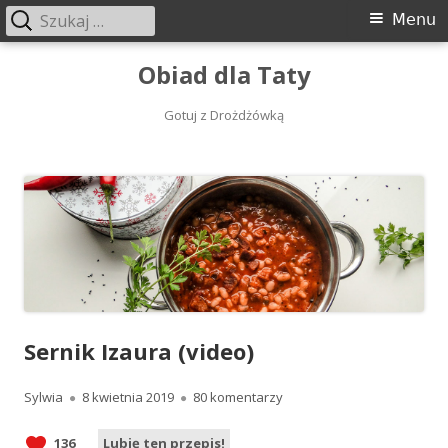
Szukaj:
Menu
Menu
główne
Przeskocz
Obiad dla Taty
do
treści
Gotuj z Drożdżówką
Sernik Izaura (video)
Autor
Opublikowano
do Sernik Izaura (video)
Sylwia
8 kwietnia 2019
80 komentarzy
136
Lubię ten przepis!