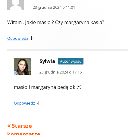
23 grudnia 2024 o 11:01
Witam . Jakie maslo ? Czy margaryna kasia?
↓
Odpowiedz
Sylwia
Autor wpisu
23 grudnia 2024 o 17:16
masło i margaryna będą ok 🙂
↓
Odpowiedz
Starsze
Nawigacja
komentarze