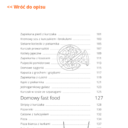
<< Wróć do opisu
Przeskocz
do
treści